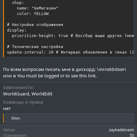
  shop:

    name: "§eМагазин"

    color: YELLOW

# Настройки отображения

display:

  prioritize-height: true # Боссбар выше других (може
# Технические настройки

update-interval: 20 # Интервал обновления в тиках (20
По всем вопросам писать мне в дискорд: \
mrrabbitson\
или в
You must be logged in to see this link.
Зависимости
WorldGuard, WorldEdit
Команды и права
нет
Р
Shon
е
а
Автор
zaykadetvesti
к
Скачивания
55