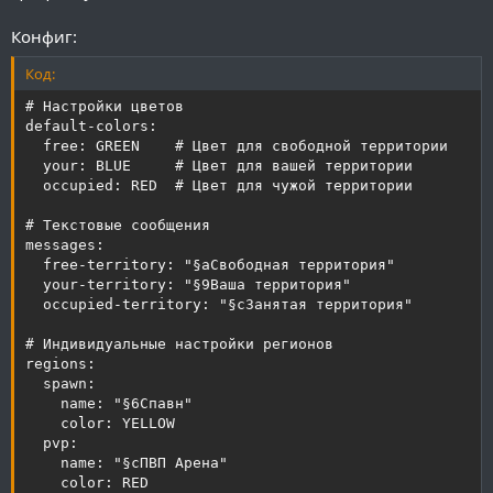
Конфиг:
Код:
# Настройки цветов

default-colors:

  free: GREEN    # Цвет для свободной территории

  your: BLUE     # Цвет для вашей территории

  occupied: RED  # Цвет для чужой территории

# Текстовые сообщения

messages:

  free-territory: "§aСвободная территория"

  your-territory: "§9Ваша территория"

  occupied-territory: "§cЗанятая территория"

# Индивидуальные настройки регионов

regions:

  spawn:

    name: "§6Спавн"

    color: YELLOW

  pvp:

    name: "§cПВП Арена"

    color: RED
