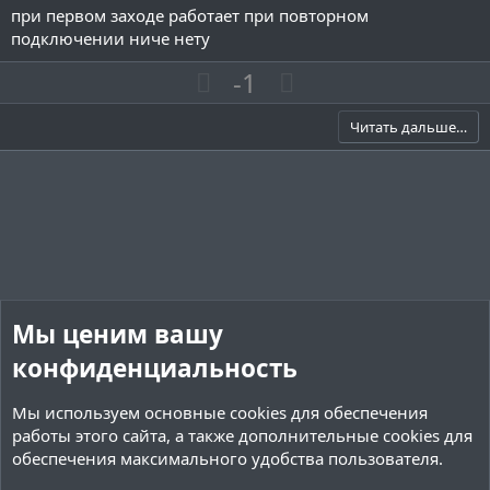
.
при первом заходе работает при повторном
0
0
подключении ниче нету
з
в
П
Н
-1
ё
з
о
е
д
з
г
Читать дальше…
и
а
т
т
и
и
в
в
н
н
ы
ы
й
й
Мы ценим вашу
г
г
о
о
конфиденциальность
л
л
Мы используем основные
cookies
для обеспечения
о
о
работы этого сайта, а также дополнительные cookies для
с
с
обеспечения максимального удобства пользователя.