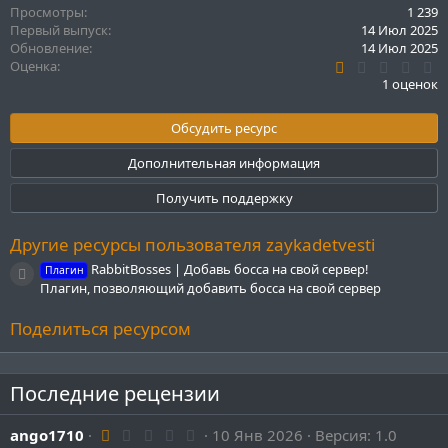
ц
Просмотры
1 239
и
Первый выпуск
14 Июл 2025
и
Обновление
14 Июл 2025
:
1
Оценка
.
1 оценок
0
0
з
Обсудить ресурс
в
ё
Дополнительная информация
з
д
Получить поддержку
Другие ресурсы пользователя zaykadetvesti
RabbitBosses | Добавь босса на свой сервер!
Плагин
Иконка ресурса
Плагин, позволяющий добавить босса на свой сервер
Поделиться ресурсом
Последние рецензии
1
ango1710
10 Янв 2026
Версия: 1.0