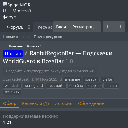
Вход
Регистрация
Форумы
Ресурсы
Что нового?
Правила
Новые отзывы
Поиск ресурсов
Плагины / Minecraft
⭐ RabbitRegionBar — Подсказки
Плагин
WorldGuard в BossBar
1.0
Создайте и подтвердите аккаунт для скачивания
А
Д
Т
zaykadetvesti
14 Июл 2025
aresmine
bossbar
craftu
в
а
е
worldedit
worldguard
аресмайн
боссбар
крафтю
приват
т
т
г
регионы
о
а
и
р
с
Обзор
Рецензии (1)
История
Обсуждение
о
з
д
Поддерживаемые версии
а
1.21
н