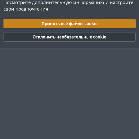
Посмотрите дополнительную информацию и настройте
свои предпочтения
Плагины / Minecraft
Принять все файлы cookie
Cookies
Тёмная (2020)
Русский (RU)
Отклонить необязательные cookie
Обратная связь
Условия и правила
Политика конфиденциальности
Помощь
R
S
S