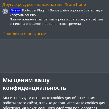
з
Другие ресурсы пользователя Xram1ione
д
ForbiddenPlugin ⭐ Запрещайте игрокам брать лаву и
Плагин
крафтить огниво
Плагин позволяет запретить игрокам брать лаву и крафтить
огниво на определенное количество времени
Поделиться ресурсом
Мы ценим вашу
конфиденциальность
Мы используем основные
cookies
для обеспечения
работы этого сайта, а также дополнительные cookies для
обеспечения максимального удобства пользователя.