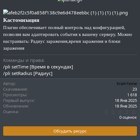
Кастомизация
Плагин обеспечивает полный контроль над конфигурацией,
позволяя вам адаптировать события к вашему серверу. Можно
настраивать: Радиус заражения,время заражения и блоки
заражения
Команды и права
/pli setTime [Время в секундах]
/pli setRadius [Радиус]
Автор
Xram1ione
Скачивания
23
Просмотры
1 618
Первый выпуск
18 Янв 2025
Обновление
18 Янв 2025
0
Оценка
.
0 оценок
0
0
з
Обсудить ресурс
в
ё