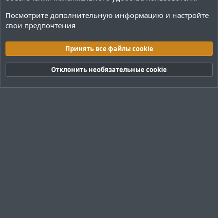
Посмотрите дополнительную информацию и настройте
свои предпочтения
Плагины / Minecraft
Принять все файлы cookie
Cookies
Тёмная (2020)
Русский (RU)
Отклонить необязательные cookie
Обратная связь
Условия и правила
Политика конфиденциальности
Помощь
R
S
S