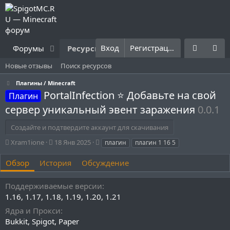
Вход
Регистрация
Форумы
Ресурсы
Что нового?
Правила
Новые отзывы
Поиск ресурсов
Плагины / Minecraft
PortalInfection ⭐ Добавьте на свой
Плагин
сервер уникальный эвент заражения
0.0.1
Создайте и подтвердите аккаунт для скачивания
А
Д
Т
Xram1ione
18 Янв 2025
плагин
плагин 1 16 5
в
а
е
т
т
г
Обзор
История
Обсуждение
о
а
и
р
с
Поддерживаемые версии
о
1.16
1.17
1.18
1.19
1.20
1.21
з
д
Ядра и Прокси
а
Bukkit
Spigot
Paper
н