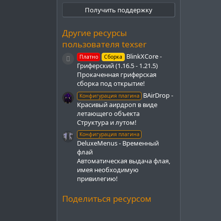
д
Получить поддержку
Другие ресурсы
пользователя texser
BlinkXCore -
Платно
Сборка
Иконка ресурса
Гриферский (1.16.5 - 1.21.5)
Прокаченная гриферская
сборка под открытие!
BAirDrop -
Конфигурация плагина
Красивый аирдроп в виде
летающего объекта
Структура и лутом!
Конфигурация плагина
DeluxeMenus - Временный
флай
Автоматическая выдача флая,
имея необходимую
привилегию!
Поделиться ресурсом