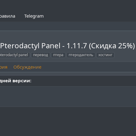
равила
Telegram
terodactyl Panel - 1.11.7 (Скидка 25%
pterodactyl panel
перевод
птера
птеродактель
хостинг
рия
Обсуждение
едней версии: