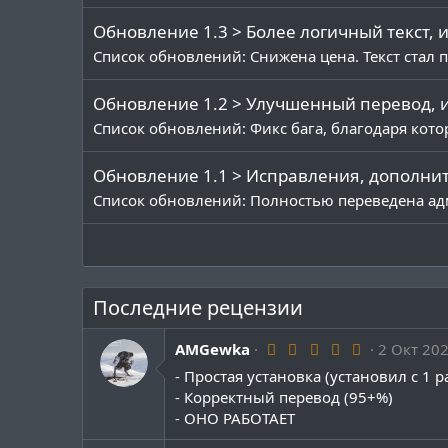
и
Для установки к примеру обновлённой верси
и
cd /var/www/pterodactyl && yarn run build
Обновление 1.3 > Более логичный текст, 
:
Список обновлений: Снижена цена. Текст стал 
Обновление 1.2 > Улучшенный перевод, и
Список обновлений: Фикс бага, благодаря кото
Обновление 1.1 > Исправления, дополни
Список обновлений: Полностью переведена ад
Последние рецензии
5
AMGewka
2 Окт 20
.
- Простая установка (установил с 1 р
0
0
- Корректный перевод (95+%)
з
- ОНО РАБОТАЕТ
в
ё