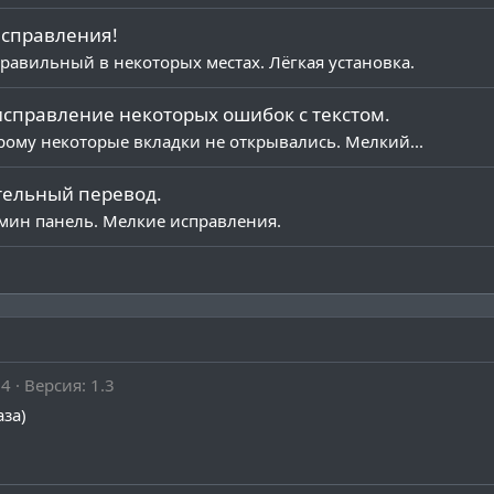
и вы уже будете писать:

:production
исправления!
правильный в некоторых местах. Лёгкая установка.
справление некоторых ошибок с текстом.
рому некоторые вкладки не открывались. Мелкий...
тельный перевод.
мин панель. Мелкие исправления.
24
Версия: 1.3
аза)