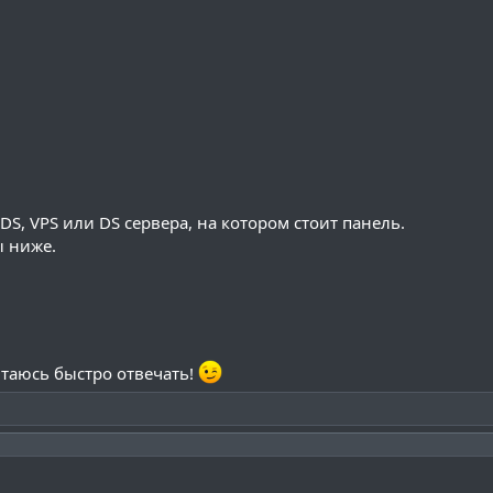
S, VPS или DS сервера, на котором стоит панель.
ы ниже.
ытаюсь быстро отвечать!
и перетащите все папки из архива с заменой.

m && curl https://raw.githubusercontent.com/creationix/n