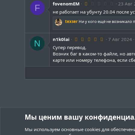
з
1
fovenomEM
23 Авг
F
д
.
не работает на убунту 20.04 после у
0
0
з
texser
Ни у кого ещё не возникало 
в
ё
з
5
n1k0lai
7 Авг 2024
д
N
.
Супер перевод.
0
0
Возник баг в каком-то файле, но ав
з
карте или номеру телефона, если сб
в
ё
з
д
Мы ценим вашу конфиденциа
Мы используем основные
cookies
для обеспечени