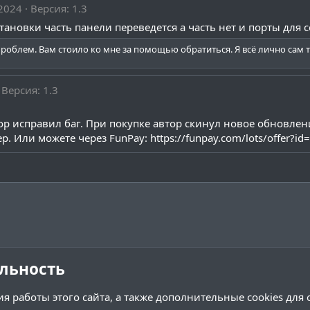
 2024
Версия: 1.3
становки часть панели переведется а часть нет и порты для
проблем. Вам стоило ко мне за помощью обратиться. Я всё лично сам 
Версия: 1.3
тор исправил баг. При покупке автор скинул новое обновлен
ер. Или можете через FunPay:
https://funpay.com/lots/offer?i
льность
я работы этого сайта, а также дополнительные cookies для