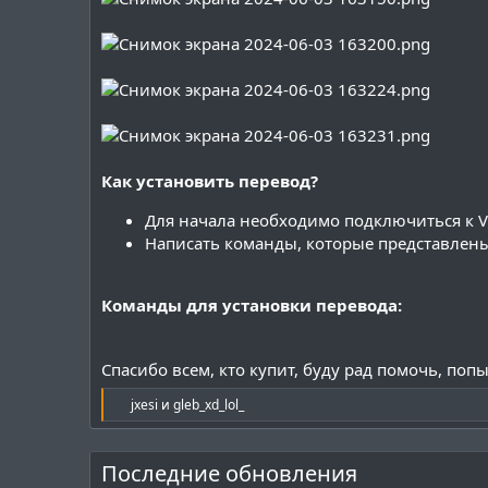
Как установить перевод?
Для начала необходимо подключиться к VD
Написать команды, которые представлен
Команды для установки перевода:
Код:
Спасибо всем, кто купит, буду рад помочь, поп
Перейдите в каталог /var/www/pterodactyl 
Р
jxesi
и
gleb_xd_lol_
е
Для первоначальной установки напишите:

а
cd /var/www/pterodactyl && apt install np
к
Последние обновления
ц