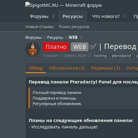
Форумы
Ресурсы
Что нового?
П
Новые отзывы
Поиск ресурсов
Форумы
Ресурсы
WEB
✅ | Перевод P
Платно
WEB
А
Д
Т
texser
3 Июн 2024
hosting
pterodactyl
в
а
е
т
т
г
Обзор
Обновления (3)
Рецензии (3)
Исто
о
а
и
р
с
Перевод панели Pterodactyl Panel для посл
о
з
Полный перевод панели.
д
Поддержка и помощь.
а
Регулярные обновления.
н
и
я
Планы на следующие обновления панели:
- Исследовать панель дальше!