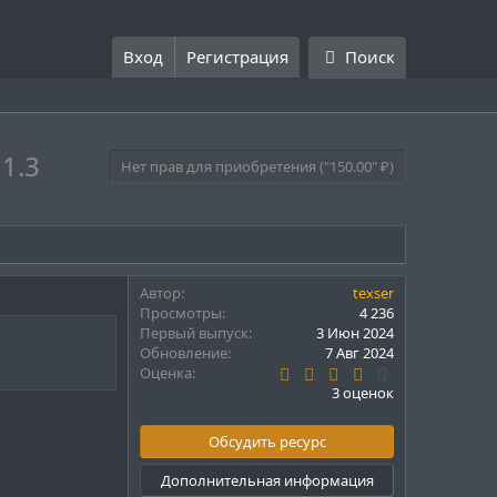
Вход
Регистрация
Поиск
)
1.3
Нет прав для приобретения ("150.00" ₽)
Автор
texser
Просмотры
4 236
Первый выпуск
3 Июн 2024
Обновление
7 Авг 2024
3
Оценка
.
3 оценок
6
7
з
Обсудить ресурс
в
ё
Дополнительная информация
з