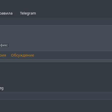
равила
Telegram
ефикс
рия
Обсуждение