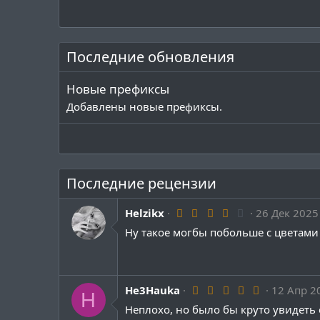
и
и
:
Последние обновления
Новые префиксы
Добавлены новые префиксы.
Последние рецензии
4
Helzikx
26 Дек 2025
.
Ну такое могбы побольше с цветами 
0
0
з
в
ё
з
5
He3Hauka
12 Апр 2
H
д
.
Неплохо, но было бы круто увидеть
0