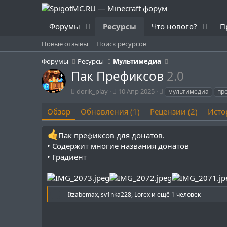
Форумы
Ресурсы
Что нового?
П
Новые отзывы
Поиск ресурсов
Форумы
Ресурсы
Мультимедиа
Пак Префиксов
2.0
А
Д
Т
dorik_play
10 Апр 2025
мультимедиа
пр
в
а
е
т
т
г
Обзор
Обновления (1)
Рецензии (2)
Исто
о
а
и
р
с
Пак префиксов для донатов.
о
• Содержит многие названия донатов
з
д
• Градиент
а
н
и
я
Р
Itzabemax
,
sv1nka228
,
Lorex
и ещё 1 человек
е
а
к
ц