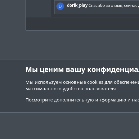
0
з
dorik_play
Спасибо за отзыв, сейча
D
в
ё
з
д
Мы ценим вашу конфиденциа
Мы используем основные
cookies
для обеспечени
максимального удобства пользователя.
Форумы
Ресурсы
Мультимедиа
Посмотрите дополнительную информацию и нас
Cookies
Тёмная (2020)
Русский (RU)