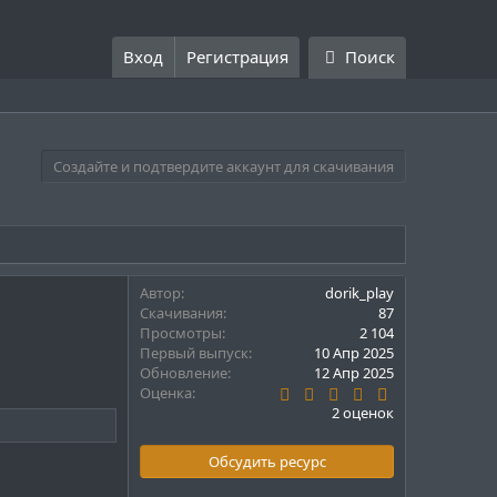
Вход
Регистрация
Поиск
Создайте и подтвердите аккаунт для скачивания
Автор
dorik_play
Скачивания
87
Просмотры
2 104
Первый выпуск
10 Апр 2025
Обновление
12 Апр 2025
4
Оценка
.
2 оценок
5
0
з
Обсудить ресурс
в
ё