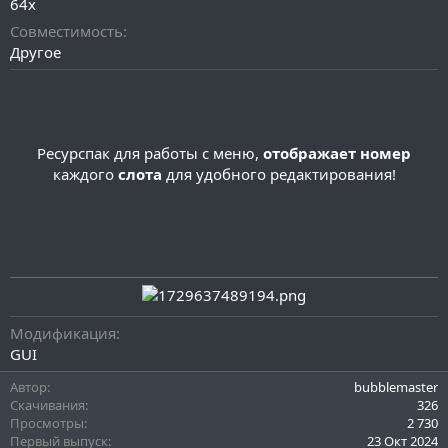
64x
и
я
Совместимость
Другое
Ресурспак для работы с меню,
отображает номер
каждого
слота
для удобного редактирования!
Модификация
GUI
Автор
bubblemaster
Скачивания
326
Просмотры
2 730
Первый выпуск
23 Окт 2024