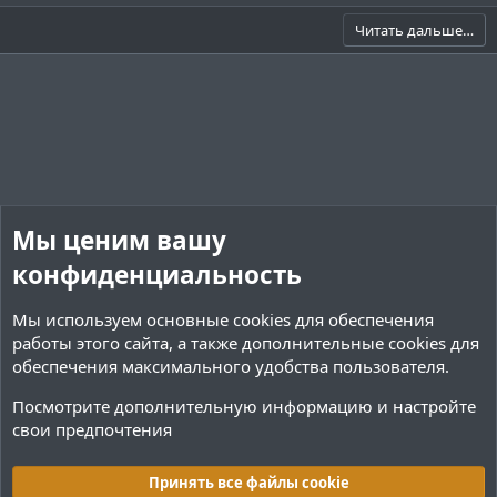
з
о
е
д
з
г
Читать дальше…
и
а
т
т
и
и
в
в
н
н
ы
ы
й
й
Мы ценим вашу
г
г
о
о
конфиденциальность
л
л
Мы используем основные
cookies
для обеспечения
о
о
работы этого сайта, а также дополнительные cookies для
с
с
обеспечения максимального удобства пользователя.
Посмотрите дополнительную информацию и настройте
свои предпочтения
Наборы ресурсов
Принять все файлы cookie