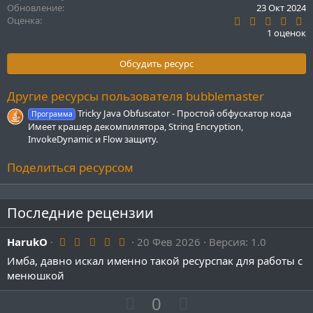
Обновление
23 Окт 2024
5
Оценка
.
1 оценок
0
0
з
Обсудить ресурс
в
ё
з
Другие ресурсы пользователя bubblemaster
д
Tricky Java Obfuscator - Простой обфускатор кода
Программа
Имеет крашер декомпилятора, String Encryption,
InvokeDynamic и Flow защиту.
Поделиться ресурсом
Последние рецензии
5
HarukO
20 Фев 2026
Версия: 1.0
.
Имба, давно искал именно такой ресурспак для работы с
0
0
менюшкой
з
в
П
Н
0
ё