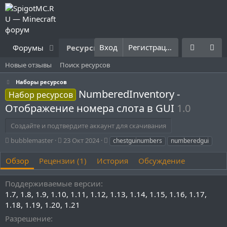
Вход
Регистрация
Форумы
Ресурсы
Что нового?
Правила
Новые отзывы
Поиск ресурсов
Наборы ресурсов
NumberedInventory -
Набор ресурсов
Отображение номера слота в GUI
1.0
Создайте и подтвердите аккаунт для скачивания
А
Д
Т
bubblemaster
23 Окт 2024
chestguinumbers
numberedgui
в
а
е
т
т
г
Обзор
Рецензии (1)
История
Обсуждение
о
а
и
р
с
Поддерживаемые версии
о
1.7
1.8
1.9
1.10
1.11
1.12
1.13
1.14
1.15
1.16
1.17
з
д
1.18
1.19
1.20
1.21
а
Разрешение
н