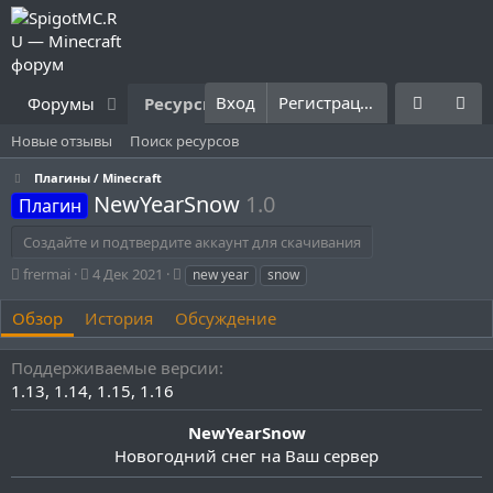
Вход
Регистрация
Форумы
Ресурсы
Что нового?
Правила
Новые отзывы
Поиск ресурсов
Плагины / Minecraft
NewYearSnow
1.0
Плагин
Создайте и подтвердите аккаунт для скачивания
А
Д
Т
frermai
4 Дек 2021
new year
snow
в
а
е
т
т
г
Обзор
История
Обсуждение
о
а
и
р
с
Поддерживаемые версии
о
1.13
1.14
1.15
1.16
з
д
а
NewYearSnow
н
Новогодний снег на Ваш сервер
и
я