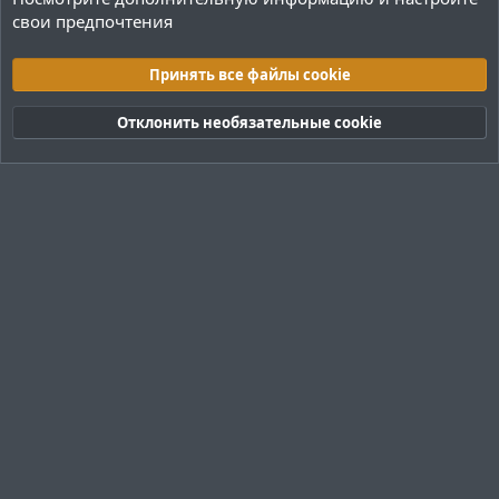
свои предпочтения
Переводы и Конфигурации
Принять все файлы cookie
Cookies
Тёмная (2020)
Русский (RU)
Отклонить необязательные cookie
Обратная связь
Условия и правила
Политика конфиденциальности
Помощь
R
S
S