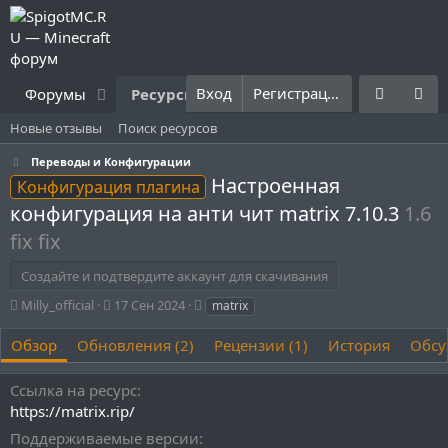
Вход
Регистрация
Форумы
Ресурсы
Что нового?
Правила
Новые отзывы
Поиск ресурсов
Переводы и Конфигурации
Настроенная
Конфигурация плагина
конфигурация на анти чит matrix 7.10.3
1.6
fix fix
Создайте и подтвердите аккаунт для скачивания
А
Д
Т
Milly_official
17 Сен 2024
matrix
в
а
е
т
т
г
Обзор
Обновления (2)
Рецензии (1)
История
Обсу
о
а
и
р
с
Ссылка на ресурс
о
https://matrix.rip/
з
д
Поддерживаемые версии