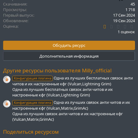
к
Скачивания
45
ц
Просмотры
1 718
и
Первый выпуск
17 Сен 2024
и
Обновление
19 Сен 2024
:
1
Оценка
.
1 оценок
0
0
з
Обсудить ресурс
в
ё
Дополнительная информация
з
д
Другие ресурсы пользователя Milly_official
Одна из лучших бесплатных связок анти
Конфигурация плагина
читов и их настроенные кфг (Vulcan,Lightning Grim)
Одна из лучших бесплатных связок анти читов и их
настроенные кфг (Vulcan,Lightning Grim)
Одна из лучших связок анти читов и их
Конфигурация плагина
настроенные кфг (Vulcan,Matrix,GrimAc)
Одна из лучших связок анти читов и их настроенные кфг
(Vulcan,Matrix,GrimAc)
Поделиться ресурсом