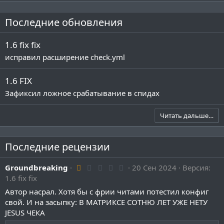
Последние обновления
1.6 fix fix
исправил расширение check.yml
1.6 FIX
Зафиксил ложное срабатывание в спидах
Читать дальше…
Последние рецензии
1
Groundbreaking
20 Сен 2024
Версия:
.
1.6 fix fix
0
0
Автор насрал. Хотя бы с фрии читами потестил конфиг
з
свой. И на засыпку: В МАТРИКСЕ СОТНЮ ЛЕТ УЖЕ НЕТУ
в
ё
JESUS ЧЕКА
з