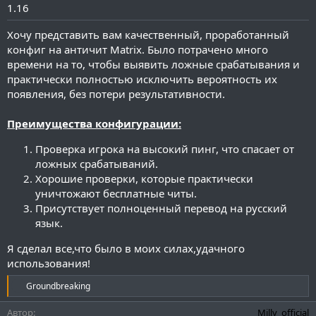
а
1.16
н
и
Хочу представить вам качественный, проработанный
я
конфиг на античит Matrix. Было потрачено много
времени на то, чтобы выявить ложные срабатывания и
практически полностью исключить вероятность их
появления, без потери результативности.
Преимущества конфигурации:
Проверка игрока на высокий пинг, что спасает от
ложных срабатываний.
Хорошие проверки, которые практически
уничтожают бесплатные читы.
Присутствует полноценный перевод на русский
язык.
Я сделал все,что было в моих силах,удачного
использования!
Р
Groundbreaking
е
а
Автор
Milly_official