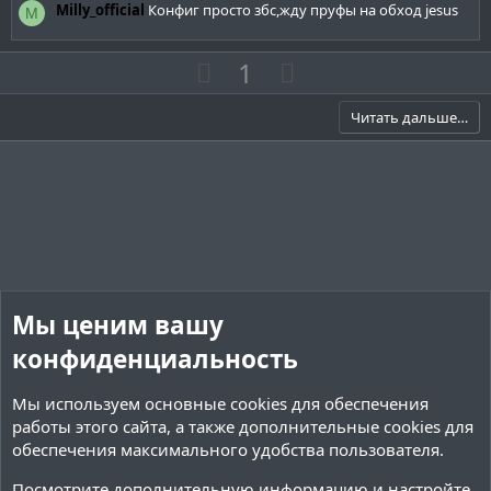
д
Milly_official
Конфиг просто збс,жду пруфы на обход jesus
M
П
Н
1
о
е
з
г
Читать дальше…
и
а
т
т
и
и
в
в
н
н
ы
ы
й
й
Мы ценим вашу
г
г
о
о
конфиденциальность
л
л
Мы используем основные
cookies
для обеспечения
о
о
работы этого сайта, а также дополнительные cookies для
с
с
обеспечения максимального удобства пользователя.
Посмотрите дополнительную информацию и настройте