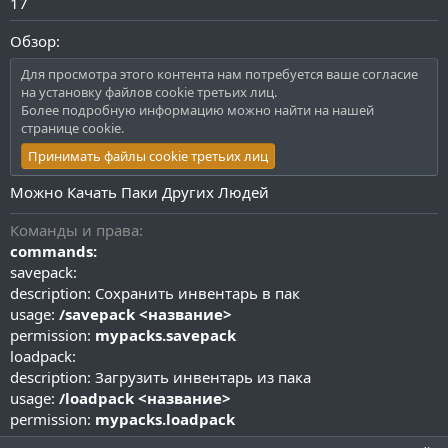
17
Обзор:
Для просмотра этого контента нам потребуется ваше согласие
на установку файлов cookie третьих лиц.
Более подробную информацию можно найти на нашей
странице cookie
.
Принимать файлы cookie третьих лиц
Можно Качать Паки Других Людей
Команды и права
commands:
savepack:
description: Сохранить инвентарь в пак
usage:
/savepack <название>
permission:
mypacks.savepack
loadpack:
description: Загрузить инвентарь из пака
usage:
/loadpack <название>
permission:
mypacks.loadpack