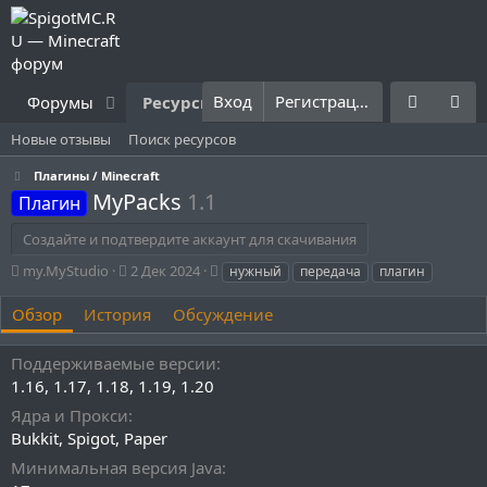
Вход
Регистрация
Форумы
Ресурсы
Что нового?
Правила
Новые отзывы
Поиск ресурсов
Плагины / Minecraft
MyPacks
1.1
Плагин
Создайте и подтвердите аккаунт для скачивания
А
Д
Т
my.MyStudio
2 Дек 2024
нужный
передача
плагин
в
а
е
т
т
г
Обзор
История
Обсуждение
о
а
и
р
с
Поддерживаемые версии
о
1.16
1.17
1.18
1.19
1.20
з
д
Ядра и Прокси
а
Bukkit
Spigot
Paper
н
и
Минимальная версия Java
я