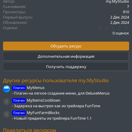
Автор
my.MyStudio
Скачивания
7
Просмотры
910
Первый выпуск
2 Дек 2024
Обновление
2 Дек 2024
0
Оценка
.
0 оценок
0
0
з
Обсудить ресурс
в
ё
Дополнительная информация
з
д
Получить поддержку
Другие ресурсы пользователя my.MyStudio
MyMenus
Плагин
- Плагин на легкое создание меню, для DeluxeMenus
MyItemsCooldown
Плагин
Иконка ресурса
- Задержка на выстрел как из трейлера FunTime
MyFunFarmBlocks
Плагин
Иконка ресурса
- Новый предметы из трейлера FunTime 1.1
Поделиться ресурсом