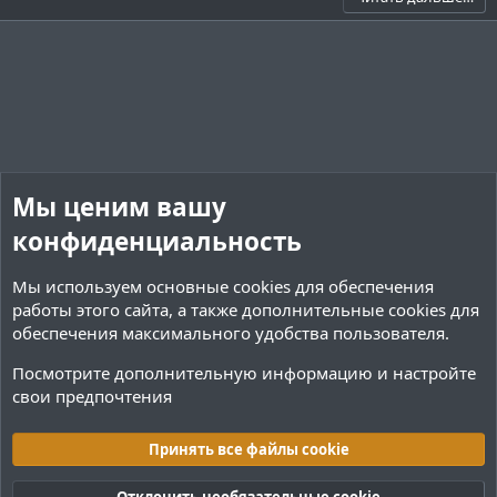
з
г
ы
ы
и
а
й
й
т
т
г
г
и
и
о
о
в
в
л
л
н
н
о
о
ы
ы
с
с
й
й
Мы ценим вашу
г
г
конфиденциальность
о
о
л
л
Мы используем основные
cookies
для обеспечения
о
о
работы этого сайта, а также дополнительные cookies для
с
с
обеспечения максимального удобства пользователя.
Посмотрите дополнительную информацию и настройте
свои предпочтения
Переводы и Конфигурации
Принять все файлы cookie
Cookies
Тёмная (2020)
Русский (RU)
Отклонить необязательные cookie