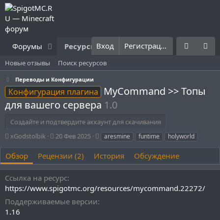
Вход
Регистрация
Форумы
Ресурсы
Что нового?
Правила
Новые отзывы
Поиск ресурсов
Переводы и Конфигурации
MyCommand >> Топы
Конфигурация плагина
для вашего сервера
1.0
Создайте и подтвердите аккаунт для скачивания
А
Д
Т
xGodstolbik
20 Фев 2025
aresmine
funtime
holyworld
в
а
е
т
т
г
Обзор
Рецензии (2)
История
Обсуждение
о
а
и
р
с
Ссылка на ресурс
о
https://www.spigotmc.org/resources/mycommand.22272/
з
д
Поддерживаемые версии
а
1.16
н