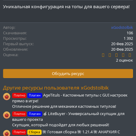
и
Уникальная конфигурация на топы для вашего сервера!
я
Автор
xGodstolbik
Скачивания
106
Просмотры
1 392
Первый выпуск
20 Фев 2025
Обновление
20 Фев 2025
5
Оценка
.
2 оценок
0
0
з
Обсудить ресурс
в
ё
з
Другие ресурсы пользователя xGodstolbik
д
AgeTituls - Кастомные титулы с GUI настроек
Платно
Плагин
прямо в игре!
Отличное решение для механики кастомных титулов!
🍎 LiteBuyer - Универсальный скупщик для
Платно
Плагин
вашего проекта
Скупщик, который подойдет для любых решений!
🌺 Готовая сборка 🌺 1.21.4 🌺 АНАРХИЯ С
Платно
Сборка