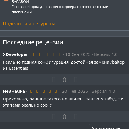
БУЛАВОЙ
Готовая сборка для вашего сервера с качественными
плагинами
Поделиться ресурсом
Последние рецензии
5
XDeveloper
10 Сен 2025
Версия: 1.0
.
Реально годная конфигурация, достойная замена /baltop
0
0
из Essentials
з
в
П
Н
0
ё
о
з
е
д
5
He3Hauka
з
20 Фев 2025
г
Версия: 1.0
.
и
а
Прикольно, раньше такого не видел. Ставлю 5 звёзд, т.к.
0
0
эта тема реально cool :)
т
т
з
и
и
в
П
Н
0
ё
в
в
о
з
е
д
н
н
Читать дальше…