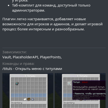
у игрока.
Таб-комплит для команд, доступный только
администраторам.
Плагин легко настраивается, добавляет новые
возможности для игроков и админов, и делает игровой
процесс более интересным и разнообразным.
Зависимости
YAML:
Vault, PlaceholderAPI, PlayerPoints,
#%msttituls_count%

Команды и права
database:

/tituls - Открыть меню с титулами
  type: h2 # или mysql

  host: "localhost"

  port: 3306

  database: "mydatabase"

  username: "root"

  password: ""

redis:
