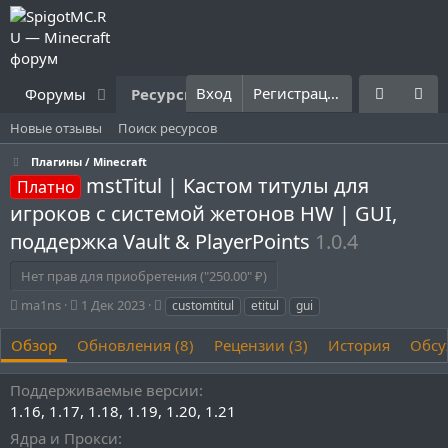
Вход
Регистрация
Форумы
Ресурсы
Что нового?
Правила
Новые отзывы
Поиск ресурсов
Плагины / Minecraft
mstTitul | Кастом титулы для
Платно
игроков с системой жетонов HW | GUI,
поддержка Vault & PlayerPoints
1.0.4
Нет прав для приобретения ("250.00" ₽)
А
Д
Т
ma1ns
1 Дек 2023
customtitul
etitul
gui
в
а
е
т
т
г
Обзор
Обновления (8)
Рецензии (3)
История
Обсу
о
а
и
р
с
Поддерживаемые версии
о
1.16
1.17
1.18
1.19
1.20
1.21
з
д
Ядра и Прокси