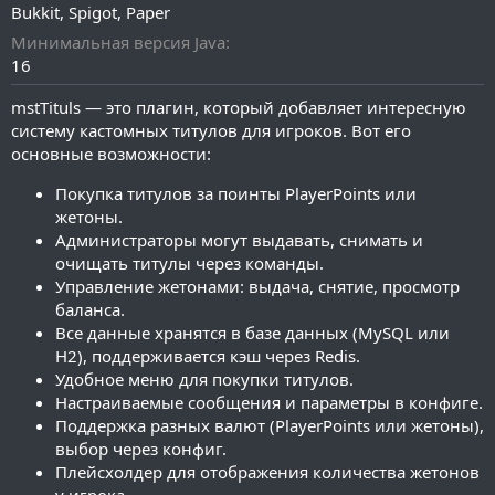
а
Bukkit
Spigot
Paper
н
и
Минимальная версия Java
я
16
mstTituls — это плагин, который добавляет интересную
систему кастомных титулов для игроков. Вот его
основные возможности:
Покупка титулов за поинты PlayerPoints или
жетоны.
Администраторы могут выдавать, снимать и
очищать титулы через команды.
Управление жетонами: выдача, снятие, просмотр
баланса.
Все данные хранятся в базе данных (MySQL или
H2), поддерживается кэш через Redis.
Удобное меню для покупки титулов.
Настраиваемые сообщения и параметры в конфиге.
Поддержка разных валют (PlayerPoints или жетоны),
выбор через конфиг.
Плейсхолдер для отображения количества жетонов