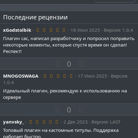
      - ""

    slot:

Последние рецензии
      - 22

  infoItem:

    name: "&#C9E4DEИнфо"

5
xGodstolbik
18 Июл 2025
Версия: 1.0.4
    material: BOOK

.
Плагин сас, написал разработчику и попросил поправить
    lore:

0
0
      - ""

некоторые моменты, которые спустя время он сделал!
з
      - "&fДля установки титула"

Респект!
в
      - "&fнужно нажать на него &#C9E4DE&lПКМ/ЛКМ"

ё
      - ""

П
Н
0
з
      - "&fТакже ты можешь подарить"

д
о
е
      - "&fтитул своему напарнику"

5
MNOGOSWAGA
з
17 Июл 2025
г
Версия:
      - "&fнажав по титулу &#C9E4DE&lQ&f"

.
1.0.4
      - "&f(клавиша выброса)"

и
а
0
      - ""

0
Идеальный плагин, рекомендую к использованию на
т
т
з
    slot:

сервере
и
и
в
      - 49

ё
  buyItem:

в
в
П
Н
0
з
    name: "&#C9E4DEКупить титул"

д
н
н
о
е
    material: PAPER

ы
ы
5
yanvsky_
з
2 Дек 2023
г
Версия: LAST
    lore:

.
      - ""

й
й
и
а
Топовый плагин на кастомные титулы. Поддержка
0
      - "&fДля покупки титула нажми"

г
г
0
работает быстро.
      - "&fи введи в чат свой новый титул"
