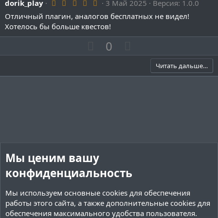
5
dorik_play
3 Май 2025
Версия: 1.0.0
.
Отличный плагин, аналогов бесплатных не видел!
0
0
Хотелось бы больше квестов!
з
в
П
Н
0
ё
о
з
е
д
з
г
Читать дальше…
и
а
т
т
и
и
в
в
н
н
ы
ы
й
й
Мы ценим вашу
г
г
конфиденциальность
о
о
л
л
Мы используем основные
cookies
для обеспечения
о
о
работы этого сайта, а также дополнительные cookies для
с
с
обеспечения максимального удобства пользователя.