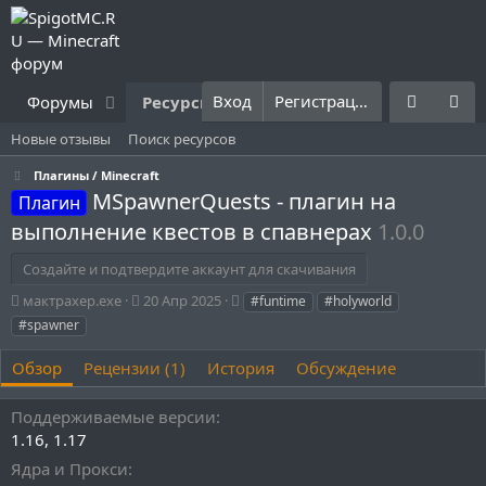
Вход
Регистрация
Форумы
Ресурсы
Что нового?
Правила
Новые отзывы
Поиск ресурсов
Плагины / Minecraft
MSpawnerQuests - плагин на
Плагин
выполнение квестов в спавнерах
1.0.0
Создайте и подтвердите аккаунт для скачивания
А
Д
Т
мактрахер.exe
20 Апр 2025
#funtime
#holyworld
в
а
е
#spawner
т
т
г
о
а
и
Обзор
Рецензии (1)
История
Обсуждение
р
с
о
Поддерживаемые версии
з
д
1.16
1.17
а
Ядра и Прокси
н