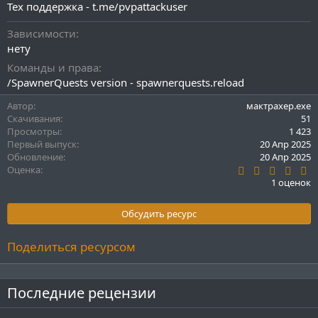
Тех поддержка - t.me/pvpattackuser
Зависимости
нету
Команды и права
/SpawnerQuests version - spawnerquests.reload
Автор
мактрахер.exe
Скачивания
51
Просмотры
1 423
Первый выпуск
20 Апр 2025
Обновление
20 Апр 2025
5
Оценка
.
1 оценок
0
0
з
Обсудить ресурс
в
ё
з
Поделиться ресурсом
д
Последние рецензии