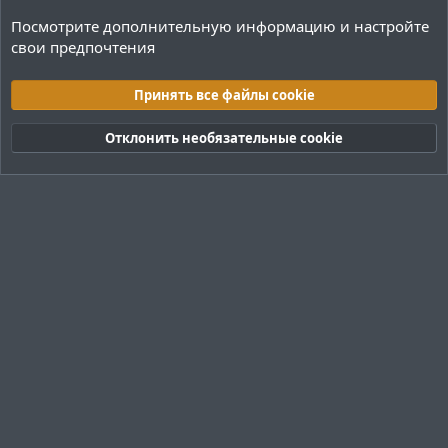
Посмотрите дополнительную информацию и настройте
свои предпочтения
Плагины / Minecraft
Принять все файлы cookie
Cookies
Тёмная (2020)
Русский (RU)
Отклонить необязательные cookie
Обратная связь
Условия и правила
Политика конфиденциальности
Помощь
R
S
S