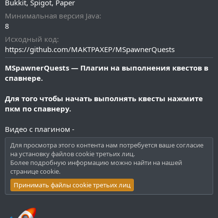
Bukkit
Spigot
Paper
и
я
Минимальная версия Java
8
Исходный код
https://github.com/MAKTPAXEP/MSpawnerQuests
MSpawnerQuests — Плагин на выполнения квестов в
спавнере.
Для того чтобы начать выполнять квесты нажмите
пкм по спавнеру.
Видео с плагином -
Для просмотра этого контента нам потребуется ваше согласие
на установку файлов cookie третьих лиц.
Более подробную информацию можно найти на нашей
странице cookie
.
Принимать файлы cookie третьих лиц