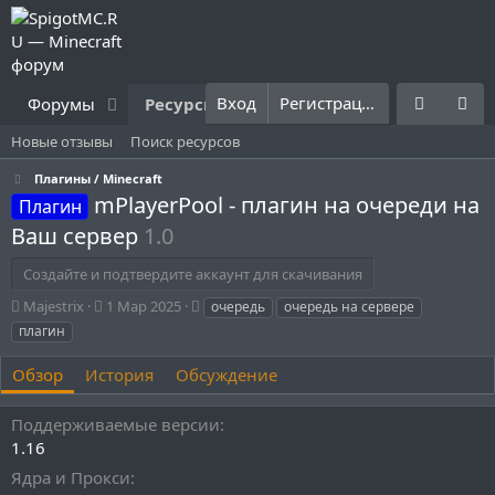
Вход
Регистрация
Форумы
Ресурсы
Что нового?
Правила
Новые отзывы
Поиск ресурсов
Плагины / Minecraft
mPlayerPool - плагин на очереди на
Плагин
Ваш сервер
1.0
Создайте и подтвердите аккаунт для скачивания
А
Д
Т
Majestrix
1 Мар 2025
очередь
очередь на сервере
в
а
е
плагин
т
т
г
о
а
и
Обзор
История
Обсуждение
р
с
о
Поддерживаемые версии
з
д
1.16
а
Ядра и Прокси
н