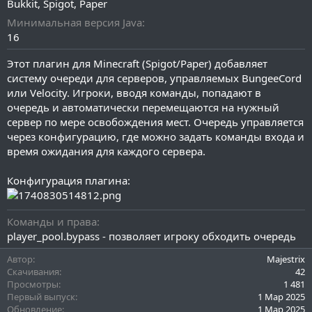
Bukkit
Spigot
Paper
и
я
Минимальная версия Java
16
Этот плагин для Minecraft (Spigot/Paper) добавляет
систему очереди для серверов, управляемых BungeeCord
или Velocity. Игроки, вводя команды, попадают в
очередь и автоматически перемещаются на нужный
сервер по мере освобождения мест. Очередь управляется
через конфигурацию, где можно задать команды входа и
время ожидания для каждого сервера.
Конфигурация плагина:
Команды и права
player_pool.bypass - позволяет игроку обходить очередь
Автор
Majestrix
Скачивания
42
Просмотры
1 481
Первый выпуск
1 Мар 2025
Обновление
1 Мар 2025