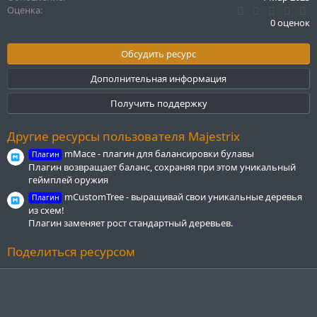
0
Оценка
.
0 оценок
0
0
з
Обсудить ресурс
в
ё
Дополнительная информация
з
д
Получить поддержку
Другие ресурсы пользователя Majestrix
mMace - плагин для балансировки булавы
Плагин
Плагин возвращает баланс, сохраняя при этом уникальный
геймплей оружия
mCustomTree - выращивай свои уникальные деревья
Плагин
из схем!
Плагин заменяет рост стандартный деревьев.
Поделиться ресурсом