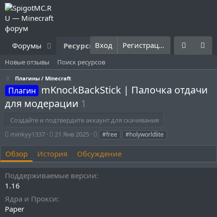
Вход
Регистрация
Форумы
Ресурсы
Что нового?
Правила
Новые отзывы
Поиск ресурсов
Плагины / Minecraft
mKnockBackStick | Палочка отдачи
Плагин
для модерации
1
Создайте и подтвердите аккаунт для скачивания
А
Д
Т
minkyy1337
21 Янв 2025
#free
#holyworldlite
в
а
е
т
т
г
Обзор
История
Обсуждение
о
а
и
р
с
Поддерживаемые версии
о
1.16
з
д
Ядра и Прокси
а
Paper
н