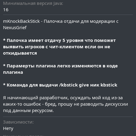
и
Минимальная версия Java
я
16
mKnockBackStick - Палочка отдачи для модерации с
NexusGrief
* Палочка имеет отдачу 5 уровня что поможет
выявить игроков с чит-клиентом если он не
откидывается
* Парамерты плагина легко изменяются в коде
плагина
* Команда для выдачи /kbstick give ник kbstick
Я начинающий разработчик, осуждать мой код из-за
каких-то ошибок - бред, прошу не разводить дискуссии
под данным ресурсом.
Зависимости
Нету