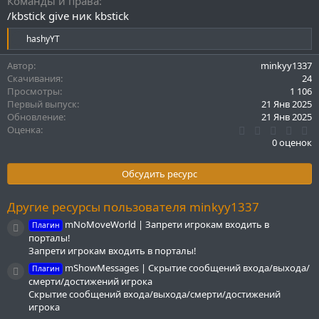
Команды и права
/kbstick give ник kbstick
Р
hashyYT
е
а
Автор
minkyy1337
к
Скачивания
24
ц
Просмотры
1 106
и
Первый выпуск
21 Янв 2025
и
Обновление
21 Янв 2025
:
0
Оценка
.
0 оценок
0
0
з
Обсудить ресурс
в
ё
з
Другие ресурсы пользователя minkyy1337
д
mNoMoveWorld | Запрети игрокам входить в
Плагин
Иконка ресурса
порталы!
Запрети игрокам входить в порталы!
mShowMessages | Скрытие сообщений входа/выхода/
Плагин
Иконка ресурса
смерти/достижений игрока
Скрытие сообщений входа/выхода/смерти/достижений
игрока