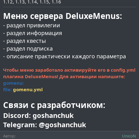
1.12
1.13
1.14
1.15
1.16
и
я
Меню сервера DeluxeMenus:
- раздел привилегии
- раздел информация
- раздел квесты
- раздел подписка
- описание практически каждого параметра
Чтобы меню заработало активируйте его в config.yml
плагина DeluxeMenus! Для активации напишите:
gomenu:
file:
gomenu.yml
Связи с разработчиком:
Discord: goshanchuk
Telegram: @goshanchuk
Автор
UnicoN