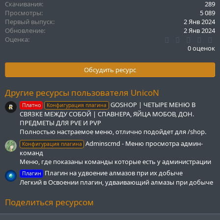
Скачивания
289
Просмотры
5 089
Первый выпуск
2 Янв 2024
Обновление
2 Янв 2024
0
Оценка
.
0 оценок
0
0
з
Обсудить ресурс
в
ё
з
Другие ресурсы пользователя UnicoN
д
GOSHOP | ЧЕТЫРЕ МЕНЮ В
Платно
Конфигурация плагина
СВЯЗКЕ МЕЖДУ СОБОЙ | СПАВНЕРА, ЯЙЦА МОБОВ, ДОН.
ПРЕДМЕТЫ ДЛЯ PVE И PVP
Полностью настраемое меню, отлично подойдет для /shop.
Adminscmd - Меню просмотра админ-
Конфигурация плагина
команд
Меню, где показаны команды которые есть у администрации
Плагин на удвоение алмазов при их добыче
Плагин
Легкий в Освоении плагин, удваивающий алмазы при добыче
Поделиться ресурсом