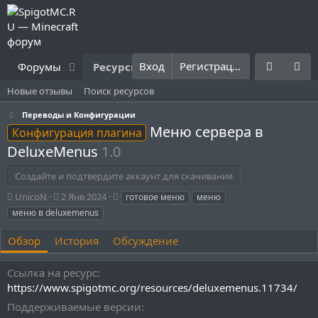
Вход
Регистрация
Форумы
Ресурсы
Что нового?
Правила
Новые отзывы
Поиск ресурсов
Переводы и Конфигурации
Меню сервера в
Конфигурация плагина
DeluxeMenus
1.0
Создайте и подтвердите аккаунт для скачивания
А
Д
Т
UnicoN
2 Янв 2024
готовое меню
меню
в
а
е
меню в deluxemenus
т
т
г
о
а
и
Обзор
История
Обсуждение
р
с
о
Ссылка на ресурс
з
д
https://www.spigotmc.org/resources/deluxemenus.11734/
а
Поддерживаемые версии
н