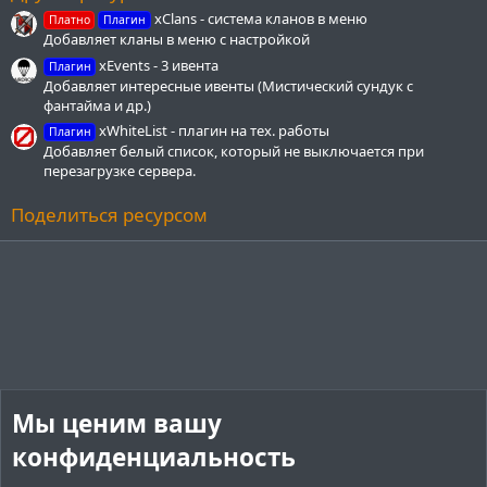
д
xClans - система кланов в меню
Платно
Плагин
Добавляет кланы в меню с настройкой
xEvents - 3 ивента
Плагин
Добавляет интересные ивенты (Мистический сундук с
фантайма и др.)
xWhiteList - плагин на тех. работы
Плагин
Добавляет белый список, который не выключается при
перезагрузке сервера.
Поделиться ресурсом
Мы ценим вашу
конфиденциальность