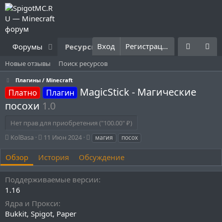
Вход
Регистрация
Форумы
Ресурсы
Что нового?
Правила
Новые отзывы
Поиск ресурсов
Плагины / Minecraft
MagicStick - Магические
Платно
Плагин
посохи
1.0
Нет прав для приобретения ("100.00" ₽)
А
Д
Т
KolBasa
11 Июн 2024
магия
посох
в
а
е
т
т
г
Обзор
История
Обсуждение
о
а
и
р
с
Поддерживаемые версии
о
1.16
з
д
Ядра и Прокси
а
Bukkit
Spigot
Paper
н