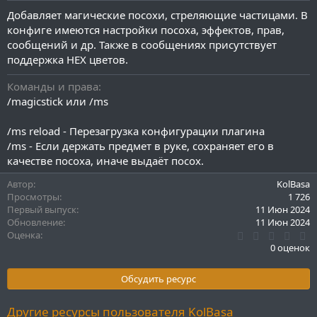
и
Добавляет магические посохи, стреляющие частицами. В
я
конфиге имеются настройки посоха, эффектов, прав,
сообщений и др. Также в сообщениях присутствует
поддержка HEX цветов.
Команды и права
/magicstick или /ms
/ms reload - Перезагрузка конфигурации плагина
/ms - Если держать предмет в руке, сохраняет его в
качестве посоха, иначе выдаёт посох.
Автор
KolBasa
Просмотры
1 726
Первый выпуск
11 Июн 2024
Обновление
11 Июн 2024
0
Оценка
.
0 оценок
0
0
з
Обсудить ресурс
в
ё
з
Другие ресурсы пользователя KolBasa