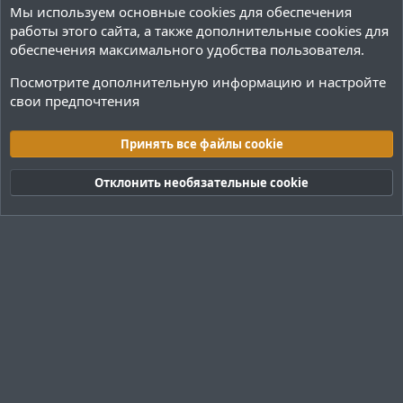
Мы используем основные
cookies
для обеспечения
работы этого сайта, а также дополнительные cookies для
обеспечения максимального удобства пользователя.
Посмотрите дополнительную информацию и настройте
свои предпочтения
Плагины / Minecraft
Принять все файлы cookie
Cookies
Тёмная (2020)
Русский (RU)
Отклонить необязательные cookie
Обратная связь
Условия и правила
Политика конфиденциальности
Помощь
R
S
S