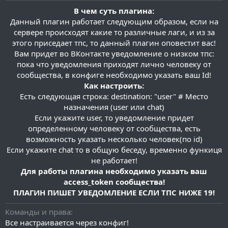
и
В чем суть плагина:
я
Данный плагин работает следующим образом, если на
сервере происходят какие то различные лаги, и из за
этого приседает тпс, то данный плагин оповестит вас!
Вам придет во ВКонтакте уведомление о низком тпс:
пока что уведомления приходят лично человеку от
сообщества, в конфиге необходимо указать ваш Id!
Как настроить:
Есть следующая строка: destination: "user" # Место
назначения (user или chat)
Если укажите user, то уведомление придет
определенному человеку от сообщества, есть
возможность указать несколько человек(по id)
Если укажите chat то в общую беседу, временно функиця
не работает!
Для работы плагина необходимо указать ваш
access_token сообщества!
ПЛАГИН ПИШЕТ УВЕДОМЛЕНИЕ ЕСЛИ ТПС НИЖЕ 19!
Команды и права
Все настраивается через конфиг!