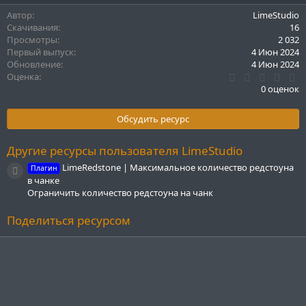
Автор
LimeStudio
Скачивания
16
Просмотры
2 032
Первый выпуск
4 Июн 2024
Обновление
4 Июн 2024
0
Оценка
.
0 оценок
0
0
з
Обсудить ресурс
в
ё
з
Другие ресурсы пользователя LimeStudio
д
LimeRedstone | Максимальное количество редстоуна
Плагин
Иконка ресурса
в чанке
Ограничить количество редстоуна на чанк
Поделиться ресурсом