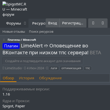
Вход
Регистрация
Форумы
Ресурсы
Что нового?
Правила
Новые отзывы
Поиск ресурсов
Плагины / Minecraft
LimeAlert ➱ Оповещение во
Плагин
ВКонтакте при низком тпс сервера!
BETA
Создайте и подтвердите аккаунт для скачивания
А
Д
Т
LimeStudio
4 Июн 2024
лаги
оптимизация
тпс
в
а
е
т
т
г
Обзор
История
Обсуждение
о
а
и
р
с
Поддерживаемые версии
о
1.16
з
д
Ядра и Прокси
а
Spigot
Paper
н