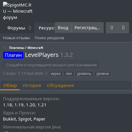
Вход
Регистрация
Форумы
Ресурсы
Что нового?
Правила
Новые отзывы
Поиск ресурсов
Плагины / Minecraft
LevelPlayers
1.3.2
Плагин
Создайте и подтвердите аккаунт для скачивания
А
Д
Т
Iruka
17 Ноя 2024
ирука
лвл
уровень
уровни
в
а
е
т
т
г
Обзор
История
Обсуждение
о
а
и
р
с
Поддерживаемые версии
о
1.18
1.19
1.20
1.21
з
д
Ядра и Прокси
а
Bukkit
Spigot
Paper
н
и
Минимальная версия Java
я