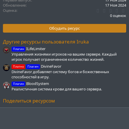
Первый выпуск
17 Ноя 2024
Обновление
17 Ноя 2024
0
Оценка
.
0 оценок
0
0
з
Обсудить ресурс
в
ё
з
Другие ресурсы пользователя Iruka
д
ILifeLimiter
Плагин
Управления жизнями игроков на вашем сервере. Каждый
игрок получает ограниченное количество жизней.
DivineFavor
Платно
Плагин
DivineFavor добавляет систему богов и божественных
способностей в игру.
BloodSystem
Плагин
Реалистичная система крови для вашего сервера.
Поделиться ресурсом