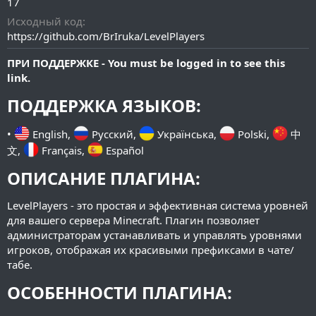
17
Исходный код
https://github.com/BrIruka/LevelPlayers
ПРИ ПОДДЕРЖКЕ -
You must be logged in to see this
link.
ПОДДЕРЖКА ЯЗЫКОВ:​
•
English,
Русский,
Українська,
Polski,
中
文,
Français,
Español
ОПИСАНИЕ ПЛАГИНА:
LevelPlayers - это простая и эффективная система уровней
для вашего сервера Minecraft. Плагин позволяет
администраторам устанавливать и управлять уровнями
игроков, отображая их красивыми префиксами в чате/
табе.
ОСОБЕННОСТИ ПЛАГИНА:​