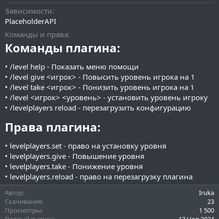
Зависимости
PlaceholderAPI
Команды и права
Команды плагина:
• /level help - Показать меню помощи
• /level give <игрок> - Повысить уровень игрока на 1
• /level take <игрок> - Понизить уровень игрока на 1
• /level <игрок> <уровень> - установить уровень игроку
• /levelplayers reload - перезагрузить конфигурацию
Права плагина:​
• levelplayers.set - право на установку уровня
• levelplayers.give - Повышение уровня
• levelplayers.take - Понижение уровня
• levelplayers.reload - право на перезагрузку плагина
Автор
Iruka
Скачивания
23
Просмотры
1 500