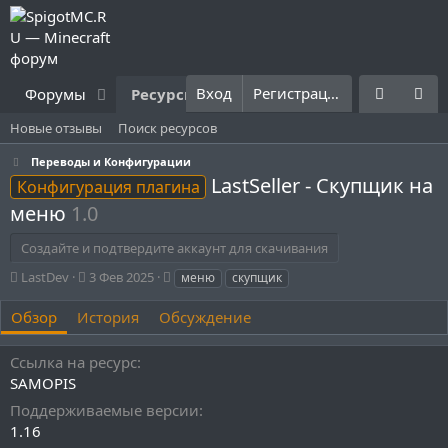
Вход
Регистрация
Форумы
Ресурсы
Что нового?
Правила
Новые отзывы
Поиск ресурсов
Переводы и Конфигурации
LastSeller - Скупщик на
Конфигурация плагина
меню
1.0
Создайте и подтвердите аккаунт для скачивания
А
Д
Т
LastDev
3 Фев 2025
меню
скупщик
в
а
е
т
т
г
Обзор
История
Обсуждение
о
а
и
р
с
Ссылка на ресурс
о
SAMOPIS
з
д
Поддерживаемые версии
а
1.16
н