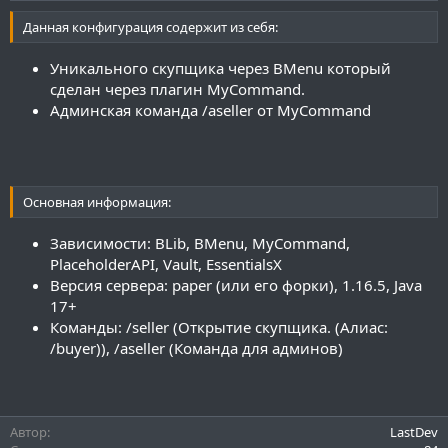
и
я
Данная конфигурация содержит из себя:
Уникального скупщика через BMenu который
сделан через плагин MyCommand.
Админская команда /aseller от MyCommand
Основная информация:
Зависимости: BLib, BMenu, MyCommand,
PlaceholderAPI, Vault, EssentialsX
Версия сервера: paper (или его форки), 1.16.5, Java
17+
Команды: /seller (Открытие скупщика. (Алиас:
/buyer)), /aseller (Команда для админов)
Автор
LastDev