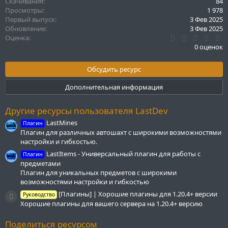
Скачивания
84
Просмотры
1 978
Первый выпуск
3 Фев 2025
Обновление
3 Фев 2025
0
Оценка
.
0 оценок
0
0
з
Обсудить ресурс
в
ё
Дополнительная информация
з
д
Другие ресурсы пользователя LastDev
LastMines
Плагин
Плагин для различных автошахт с широкими возможностями
настройки и гибкостью.
LastItems - Универсальный плагин для работы с
Плагин
предметами
Плагин для уникальных предметов с широкими
возможностями настройки и гибкостью
[Плагины] | Хорошие плагины для 1.20.4+ версии
Руководство
Иконка ресурса
Хорошие плагины для вашего сервера на 1.20.4+ версию
Поделиться ресурсом