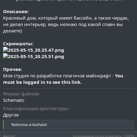
и
я
Описание:
Красивый дом, который имеет бассейн, а также чердак,
не делал интерьер, ведь незнаю под какой спавн вы
делаете)
Скриншоты:
Прочее:
Моя студия по разработке плагинов майнкрафт -
You
must be logged in to see this link.
Формат файлов
Schematic
Классификация архитектуры
Другое
Р
Notorious
и
kashalot
е
а
Автор
Удалённый пользователь 53809