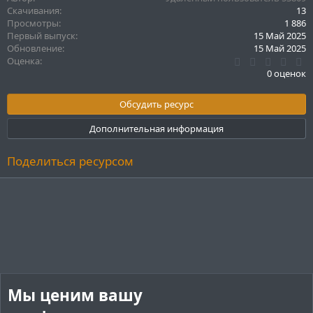
к
Скачивания
13
ц
Просмотры
1 886
и
Первый выпуск
15 Май 2025
и
Обновление
15 Май 2025
:
0
Оценка
.
0 оценок
0
0
з
Обсудить ресурс
в
ё
Дополнительная информация
з
д
Поделиться ресурсом
Мы ценим вашу