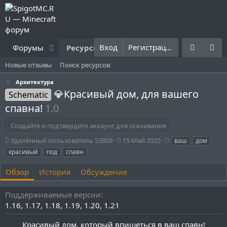
Вход
Регистрация
Форумы
Ресурсы
Что нового?
Правила
Новые отзывы
Поиск ресурсов
Архитектура
💎Красивый дом, для вашего
Schematic
спавна!
1.0
Создайте и подтвердите аккаунт для скачивания
А
Д
Т
Удалённый пользователь 53809
15 Май 2025
ваш
дом
в
а
е
красивый
под
спавн
т
т
г
о
а
и
Обзор
История
Обсуждение
р
с
о
Поддерживаемые версии
з
д
1.16
1.17
1.18
1.19
1.20
1.21
а
н
Красивый дом, который впишеться в ваш спавн!