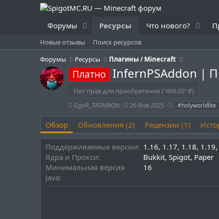
Форумы
Ресурсы
Что нового?
П
Новые отзывы
Поиск ресурсов
Форумы
Ресурсы
Плагины / Minecraft
InfernPSAddon | 
Платно
Нет прав для приобретения ("499.00" ₽)
А
Д
Т
EgoR_TATARKIN
26 Янв 2025
#holyworldlite
в
а
е
т
т
г
Обзор
Обновления (2)
Рецензии (1)
Исто
о
а
и
р
с
Поддерживаемые версии
1.16
1.17
1.18
1.19
о
Ядра и Прокси
Bukkit
Spigot
Paper
з
д
Минимальная версия
16
а
Java
н
и
я