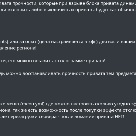
вата прочности, которые при взрыве блока привата динам
ли включить либо выключить и приваты будут как обычные
nts) или за опыт (цена настраивается в кфг) для вас и ваши
аление региона!
ти, его можно вставить к голограмме привата!
Ведь можно восстанавливать прочность привата тем предмет
йке меню (menu.yml) где можно настроить сколько угодно э
иона, так же есть возможность после покупки эффекта откл
е перезагрузки сервера - после ломание привата НЕТ!