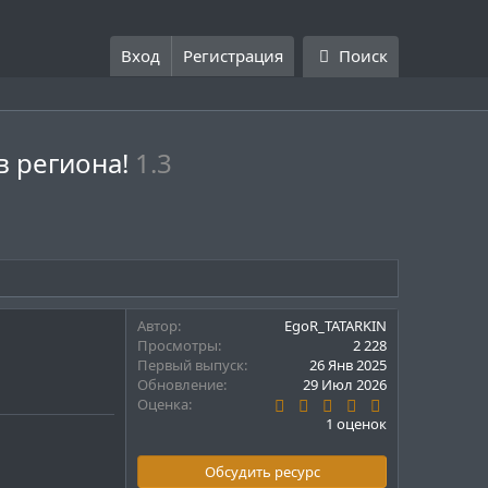
Вход
Регистрация
Поиск
в региона!
1.3
Автор
EgoR_TATARKIN
Просмотры
2 228
Первый выпуск
26 Янв 2025
Обновление
29 Июл 2026
5
Оценка
.
1 оценок
0
0
з
Обсудить ресурс
в