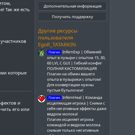
итом,
ё
Дополнительная информация
з
! Так же есть
д
Получить поддержку
Другие ресурсы
пользователя
х участников
EgoR_TATARKIN
InfernExp | Обменяй
Плагин
опыт в пузыри с опытом 15, 30,
60 LVL С GUI | Гибкий конфиг
ПОЛНАЯ КАСТОМИЗАЦИЯ
ами которые
Плагин на обмен вашего
опыта в пузырики с опытом!
Для конвертации нужны
пустые бутылочки!
InfernHeal | Команда
Плагин
ффектов и
исцеляющая игрока | Сними с
себя негативные эффекты даже
ючить его или
ведром молока!
Плагин исцеляет игрока
командой и ведром молока
снимая только негативные