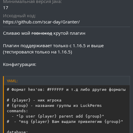
Минимальная версия Java
17
Исходный код
https://github.com/scar-day/Granter/
Сливаю мой
говнокод
крутой плагин
Плагин поддерживает только с 1.16.5 и выше
(тестировался только на 1.16.5)
Конфигурация:
YAML:
# Формат hex'ов: #FFFFFF и т.д либо другие форматы

# {player} - ник игрока

# {group} - название группы из LuckPerms

commands:

  - "lp user {player} parent add {group}"

#  - "msg {player} Вам выдали привилегию {group}"

database:
