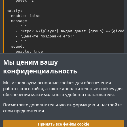
    povel: 2

notify:

  enable: false

  message:

    - " "

    - "Игрок &7{player} выдал донат {group} &7{gived_
    - "Давайте поздравим его!"

    - " "

  sound:

    enable: true

    sound: ENTITY_PLAYER_LEVELUP

Мы ценим вашу
  actionbar:

    enable: true

конфиденциальность
    message: "&fИгрок {player} выдал донат игроку {gi
Мы используем основные
cookies
для обеспечения
работы этого сайта, а также дополнительные cookies для
Статистика:
обеспечения максимального удобства пользователя.
Посмотрите дополнительную информацию и настройте
свои предпочтения
Зависимости
Принять все файлы cookie
LuckPerms