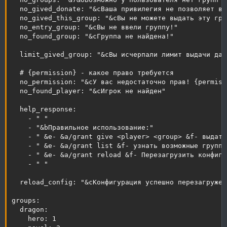
  no_gived_donate: "&cВаша привилегия не позволяет вы
  no_gived_this_group: "&cВы не можете выдать эту гру
  no_entry_group: "&cВы не ввели группу!"

  no_found_group: "&cГруппа не найдена!"

  limit_gived_group: "&cВы исчерпали лимит выдачи дан
  # {permission} - какое право требуется

  no_permission: "&cУ вас недостаточно прав! {permissi
  no_found_player: "&cИгрок не найден"

  help_response:

    - " "

    - "&bПравильное использование:"

    - " &e- &a/grant give <player> <group> &f- выдать
    - " &e- &a/grant list &f- узнать возможные группы
    - " &e- &a/grant reload &f- Перезагрузить конфигур
    - " "

  reload_config: "&cКонфигурация успешно перезагружена
groups:

  dragon:

    hero: 1
