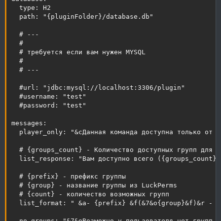
  type: H2

  path: "{pluginFolder}/database.db"

  # ---

  #

  # требуется если вам нужен MYSQL

  #

  # ---

  #url: "jdbc:mysql://localhost:3306/plugin"

  #username: "test"

  #password: "test"

messages:

  player_only: "&cДанная команда доступна только от иг
  # {groups_count} - Количество доступных групп для вы
  list_response: "Вам доступно всего ({groups_count}):
  # {prefix} - префикс группы

  # {group} - название группы из LuckPerms

  # {count} - количество возможных групп

  list_format: " &a- {prefix} &f(&7&o{group}&f)&r - &
  no_groups: "&7&oВозможно у пользователя нет групп к