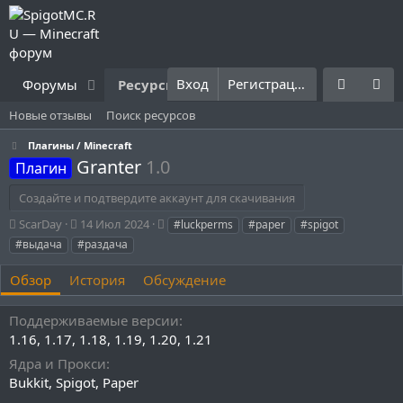
Вход
Регистрация
Форумы
Ресурсы
Что нового?
Правила
Новые отзывы
Поиск ресурсов
Плагины / Minecraft
Granter
1.0
Плагин
Создайте и подтвердите аккаунт для скачивания
А
Д
Т
ScarDay
14 Июл 2024
#luckperms
#paper
#spigot
в
а
е
#выдача
#раздача
т
т
г
о
а
и
Обзор
История
Обсуждение
р
с
о
Поддерживаемые версии
з
д
1.16
1.17
1.18
1.19
1.20
1.21
а
Ядра и Прокси
н
Bukkit
Spigot
Paper
и
я