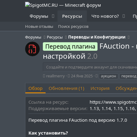
Форумы
Ресурсы
Что нового?
П
Новые отзывы
Поиск ресурсов
Форумы
Ресурсы
Переводы и Конфигурации
FAuction 
Перевод плагина
настройкой
2.0
Создайте и подтвердите аккаунт для скачиван
А
Д
Т
reallmerry
24 Янв 2025
аукцион
перевод
в
а
е
т
т
г
Обзор
Обновления (1)
История
Обсужде
о
а
и
р
с
Ссылка на ресурс
https://www.spigotmc
о
Поддерживаемые версии
1.13
1.14
1.15
1.16
з
д
Перевод плагина FAuction под версию 1.7.0
а
н
и
Как установить?
я