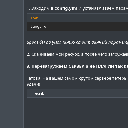
1. Заходим в
config.yml
и устанавливаем пара
Код:
lang: en
.
Вроде бы по умолчанию стоит данный парамет
2. Скачиваем мой ресурс, а после чего загружа
3. Перезагружаем СЕРВЕР, а не ПЛАГИН так 
Гатова! На вашем самом крутом сервере теперь
Удачи!
Р
lednik
е
а
к
ц
и
и
: