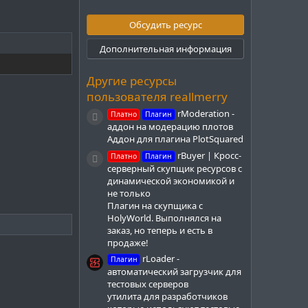
0
0
з
Обсудить ресурс
в
ё
Дополнительная информация
з
д
Другие ресурсы
пользователя reallmerry
rModeration -
Платно
Плагин
Иконка ресурса
аддон на модерацию плотов
Аддон для плагина PlotSquared
rBuyer | Кросс-
Платно
Плагин
Иконка ресурса
серверный скупщик ресурсов с
динамической экономикой и
не только
Плагин на скупщика с
HolyWorld. Выполнялся на
заказ, но теперь и есть в
продаже!
rLoader -
Плагин
автоматический загрузчик для
тестовых серверов
утилита для разработчиков