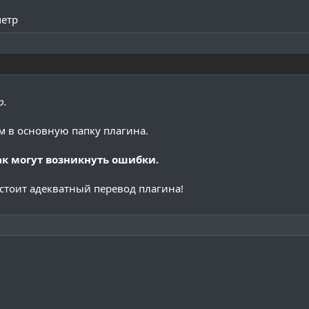
метр
р.
ем в основную папку плагина.
как могут возникнуть ошибки.
 стоит адекватный перевод плагина!