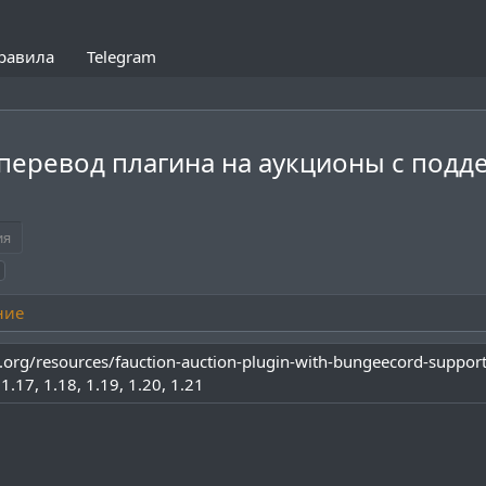
равила
Telegram
- перевод плагина на аукционы с под
ия
ние
.org/resources/fauction-auction-plugin-with-bungeecord-suppor
1.17
1.18
1.19
1.20
1.21