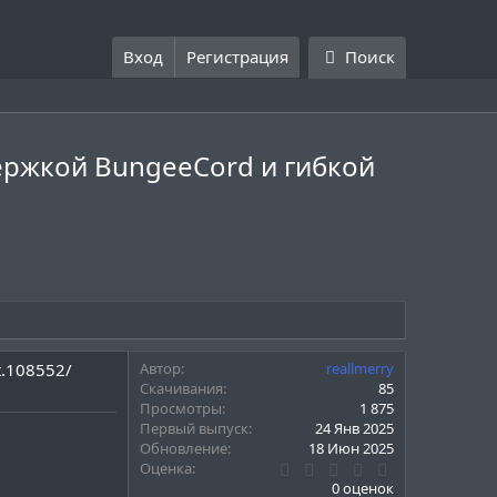
Вход
Регистрация
Поиск
держкой BungeeCord и гибкой
t.108552/
Автор
reallmerry
Скачивания
85
Просмотры
1 875
Первый выпуск
24 Янв 2025
Обновление
18 Июн 2025
0
Оценка
.
0 оценок