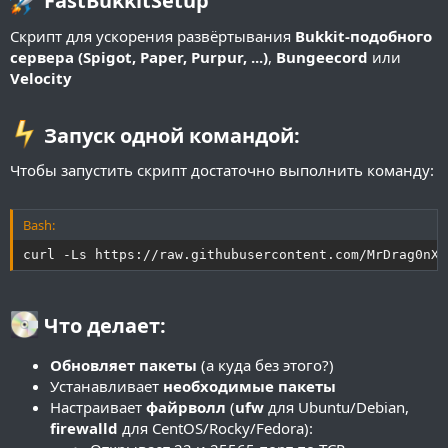
FastBukkitSetup​
и
я
Скрипт для ускорения развёртывания
Bukkit-подобного
сервера (Spigot, Paper, Purpur, ...)
,
Bungeecord
или
Velocity
Запуск одной командой:​
Чтобы запустить скрипт достаточно выполнить команду:
Bash:
curl -Ls https://raw.githubusercontent.com/MrDrag0nXY
Что делает:​
Обновляет пакеты
(а куда без этого?)
Устанавливает
необходимые пакеты
Настраивает
файрволл
(
ufw
для Ubuntu/Debian,
firewalld
для CentOS/Rocky/Fedora):