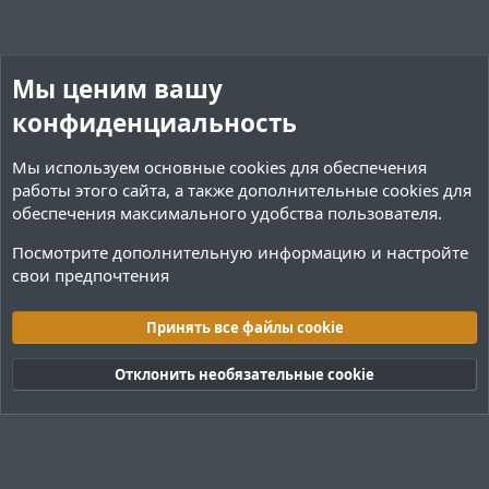
н
н
ы
ы
й
й
Мы ценим вашу
г
г
конфиденциальность
о
о
л
л
Мы используем основные
cookies
для обеспечения
о
о
работы этого сайта, а также дополнительные cookies для
с
с
обеспечения максимального удобства пользователя.
Посмотрите дополнительную информацию и настройте
свои предпочтения
Программное обеспечение
Принять все файлы cookie
Cookies
Тёмная (2020)
Русский (RU)
Отклонить необязательные cookie
Обратная связь
Условия и правила
Политика конфиденциальности
Помощь
R
S
S