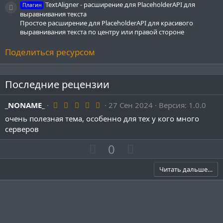
TextAligner - расширение для PlaceholderAPI для
Плагин
Иконка ресурса
выравнивания текста
Простое расширение для PlaceholderAPI для красивого
выравнивания текста по центру или правой стороне
Поделиться ресурсом
Последние рецензии
5
_NONAME_
27 Сен 2024
Версия: 1.0.0
.
очень полезная тема, особенно для тех у кого много
0
0
серверов
з
в
П
Н
0
ё
о
з
е
д
з
г
Читать дальше…
и
а
т
т
и
и
в
в