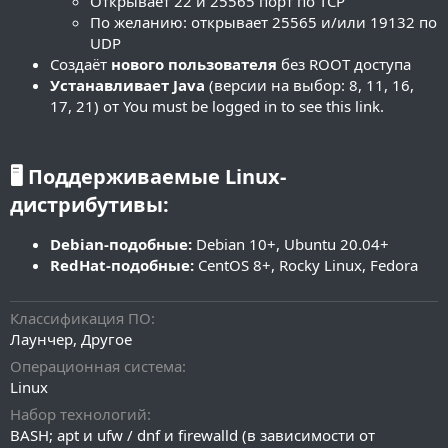
Открывает 22 и 25565 порт по TCP
По желанию: открывает 25565 и/или 19132 по
UDP
Создаёт
нового пользователя
без ROOT доступа
Устанавливает Java
(версии на выбор: 8, 11, 16,
17, 21) от
You must be logged in to see this link.
🖥 Поддерживаемые Linux-
дистрибутивы:​
Debian-подобные:
Debian 10+, Ubuntu 20.04+
RedHat-подобные:
CentOS 8+, Rocky Linux, Fedora
Классификация ПО
Лаунчер
Другое
Операционная система
Linux
Набор технологий
BASH; apt и ufw / dnf и firewalld (в зависимости от