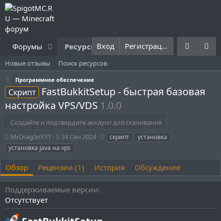
Вход
Регистрация
Форумы
Ресурсы
Что нового?
Правила
Новые отзывы
Поиск ресурсов
Программное обеспечение
FastBukkitSetup - быстрая базовая
Скрипт
настройка VPS/VDS
1.0.0
Создайте и подтвердите аккаунт для скачивания
А
Д
Т
MrDrag0nXYT
24 Сен 2024
скрипт
установка
в
а
е
установка java на vps
т
т
г
о
а
и
Обзор
Рецензии (1)
История
Обсуждение
р
с
о
Поддерживаемые версии
з
д
Отсутствует
а
н