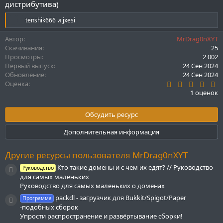
дистрибутива)
Р
tenshik666
и
jxesi
е
а
Автор
MrDrag0nXYT
к
Скачивания
25
ц
Просмотры
2 002
и
Первый выпуск
24 Сен 2024
и
Обновление
24 Сен 2024
:
5
Оценка
.
1 оценок
0
0
з
Обсудить ресурс
в
ё
Дополнительная информация
з
д
Другие ресурсы пользователя MrDrag0nXYT
Кто такие домены и с чем их едят? // Руководство
Руководство
Иконка ресурса
для самых маленьких
Руководство для самых маленьких о доменах
packdl - загрузчик для Bukkit/Spigot/Paper
Программа
Иконка ресурса
-подобных сборок
Упрости распространение и развёртывание сборки!