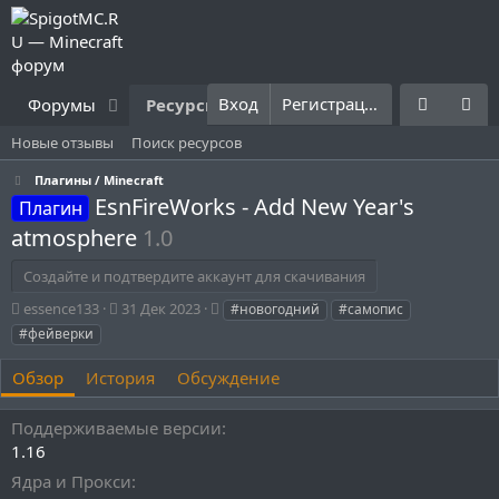
Вход
Регистрация
Форумы
Ресурсы
Что нового?
Правила
Новые отзывы
Поиск ресурсов
Плагины / Minecraft
EsnFireWorks - Add New Year's
Плагин
atmosphere
1.0
Создайте и подтвердите аккаунт для скачивания
А
Д
Т
essence133
31 Дек 2023
#новогодний
#самопис
в
а
е
#фейверки
т
т
г
о
а
и
Обзор
История
Обсуждение
р
с
о
Поддерживаемые версии
з
д
1.16
а
Ядра и Прокси
н