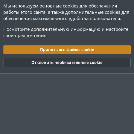
Мы используем основные
cookies
для обеспечения
работы этого сайта, а также дополнительные cookies для
обеспечения максимального удобства пользователя.
Посмотрите дополнительную информацию и настройте
свои предпочтения
Плагины / Minecraft
Принять все файлы cookie
Cookies
Тёмная (2020)
Русский (RU)
Отклонить необязательные cookie
Обратная связь
Условия и правила
Политика конфиденциальности
Помощь
R
S
S