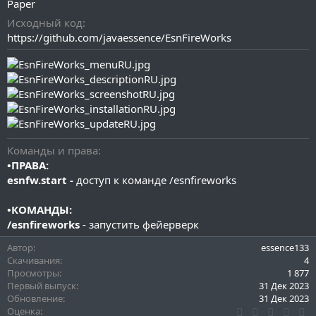
Paper
и
я
Исходный код
https://github.com/javaessence/EsnFireWorks
Команды и права
•ПРАВА:
esnfw.start -
доступ к команде /esnfireworks
•КОМАНДЫ:
/esnfireworks
- запустить фейерверк
Автор
essence133
Скачивания
4
Просмотры
1 877
Первый выпуск
31 Дек 2023
Обновление
31 Дек 2023
0
Оценка