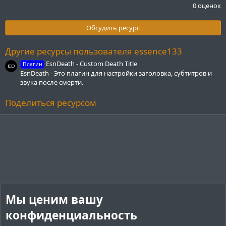
.
0 оценок
0
0
з
Обсудить ресурс
в
ё
з
Другие ресурсы пользователя essence133
д
EsnDeath - Custom Death Title
Плагин
EsnDeath - Это плагин для настройки заголовка, субтитров и
звука после смерти.
Поделиться ресурсом
Мы ценим вашу
конфиденциальность