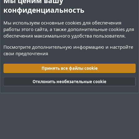
Мы ценим вашу
конфиденциальность
Мы используем основные
cookies
для обеспечения
работы этого сайта, а также дополнительные cookies для
обеспечения максимального удобства пользователя.
Посмотрите дополнительную информацию и настройте
свои предпочтения
Плагины / Minecraft
Принять все файлы cookie
Cookies
Тёмная (2020)
Русский (RU)
Отклонить необязательные cookie
Обратная связь
Условия и правила
Политика конфиденциальности
Помощь
R
S
S