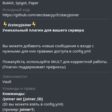
а
Bukkit
Spigot
Paper
н
и
Исходный код
я
https://github.com/eecstaacyy/EcstacyJoiner
EcstacyJoiner
Уникальный плагин для вашего сервера
Вы можете добавить новые сообщения о входе с
нужными для них правами доступа в config.yml
Пожалуйста, используйте VAULT для корректной работы.
(Плагин поддерживает префиксы)
Зависимости
Vault
Команды и права
Комманды:
/joiner set [joiner_ID]
(ID вы можете взять в config.yml)
(пример:
joiner1
)