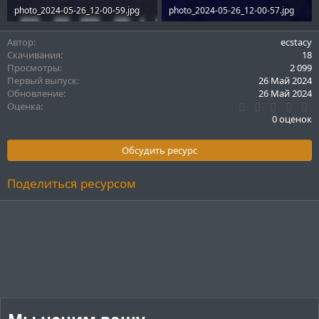
photo_2024-05-26_12-00-59.jpg
photo_2024-05-26_12-00-57.jpg
7.5 KB · Просмотры: 173
4.1 KB · Просмотры: 178
Автор
ecstacy
Скачивания
18
Просмотры
2 099
Первый выпуск
26 Май 2024
Обновление
26 Май 2024
0
Оценка
.
0 оценок
0
0
з
Обсудить ресурс
в
ё
з
Поделиться ресурсом
д