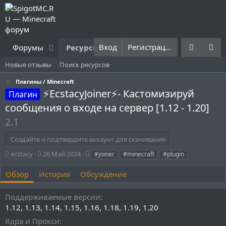
Вход
Регистрация
Форумы
Ресурсы
Что нового?
Правила
Новые отзывы
Поиск ресурсов
Плагины / Minecraft
⚡️EcstacyJoiner⚡️- Кастомизируй
Плагин
сообщения о входе на сервер [1.12 - 1.20]
2.1
Создайте и подтвердите аккаунт для скачивания
А
Д
Т
ecstacy
26 Май 2024
#joiner
#minecraft
#plugin
в
а
е
т
т
г
Обзор
История
Обсуждение
о
а
и
р
с
Поддерживаемые версии
о
1.12
1.13
1.14
1.15
1.16
1.18
1.19
1.20
з
д
Ядра и Прокси