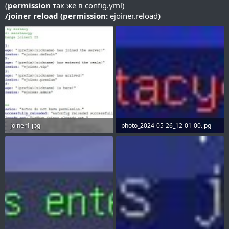
(
permission
так же в config.yml)
/joiner reload (permission:
ejoiner.reload
)
joiner1.jpg
photo_2024-05-26_12-01-00.jpg
95.2 KB · Просмотры: 190
4.2 KB · Просмотры: 193