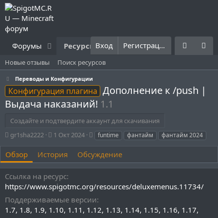
Вход
Регистрация
Форумы
Ресурсы
Что нового?
Правила
Новые отзывы
Поиск ресурсов
Переводы и Конфигурации
Дополнение к /push |
Конфигурация плагина
Выдача наказаний!
1.1
Создайте и подтвердите аккаунт для скачивания
А
Д
Т
gr1sha2222
1 Окт 2024
funtime
фантайм
фантайм 2024
в
а
е
т
т
г
Обзор
История
Обсуждение
о
а
и
р
с
Ссылка на ресурс
о
https://www.spigotmc.org/resources/deluxemenus.11734/
з
д
Поддерживаемые версии
а
1.7
1.8
1.9
1.10
1.11
1.12
1.13
1.14
1.15
1.16
1.17
н