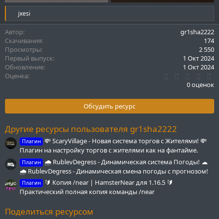
7.1 KB · Просмотры: 560
14.1 KB · Просмотры: 521
Р
jxesi
е
а
Автор
gr1sha2222
к
Скачивания
174
ц
Просмотры
2 550
и
Первый выпуск
1 Окт 2024
и
Обновление
1 Окт 2024
:
0
Оценка
.
0 оценок
0
0
з
Обсудить ресурс
в
ё
з
Другие ресурсы пользователя gr1sha2222
д
💸 ScaryVillage - Новая система торгов с Жителями! 💸
Плагин
Плагин на настройку торгов с жителями как на фантайме.
🌧 RublevDegress - Динамическая система Погоды! ☁
Плагин
🌧 RublevDegress - Динамическая смена погоды с прогнозом!
🔰 Копия /near | HamsterNear для 1.16.5 🔰
Плагин
Практический полная копия команды /near
Поделиться ресурсом