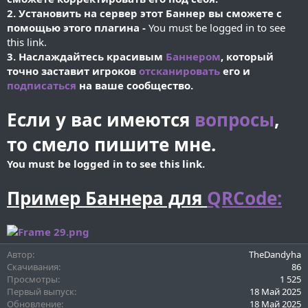
и
2. Установить на сервер этот Баннер вы сможете с
я
помощью этого плагина -
You must be logged in to see
this link.
3. Наслаждайтесь красивым
Баннером
, который
точно заставит игроков
отсканировать
его и
подписаться
на ваше сообщество.
Если у вас имеются
вопросы
,
то смело пишите мне.
You must be logged in to see this link.
Пример Баннера для
QRCode:
Автор
TheDandyha
Скачивания
86
Просмотры
1 525
Первый выпуск
18 Май 2025
Обновление
18 Май 2025