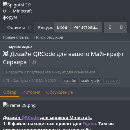
Вход
Регистрация
Форумы
Ресурсы
Что нового?
Правила
Новые отзывы
Поиск ресурсов
Мультимедиа
👾 Дизайн QRCode для вашего Майнкрафт
Сервера
1.0
Создайте и подтвердите аккаунт для скачивания
А
Д
Т
TheDandyha
18 Май 2025
дизайн
майнкрафт
сервер
в
а
е
т
т
г
Обзор
История
Обсуждение
о
а
и
р
с
о
з
д
Дизайн
QRCode
для сервера Minecraft:
а
1. В файле находиться проект для
Figma.
Там вы
н
сможете корректировать его под себя.