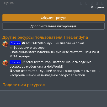
0
Оценка
.
0 оценок
0
0
з
Обсудить ресурс
в
ё
Дополнительная информация
з
д
Другие ресурсы пользователя TheDandyha
🎮 ACRO-TPSBar - лучший плагин на показ
Плагин
информации о сервере.
С помощью этого плагина, вы сможете смотреть TPS,CPU и
MEM сервера.
🗡️ AcroCustomDrop - настрой шанс выпадения
Плагин
ресурсов с мобов как на HolyWorld!
💣AcroCustomDrop - лучший плагин, в котором ты сможешь
настроить шансы на выпадение ресурсов с мобов
Поделиться ресурсом