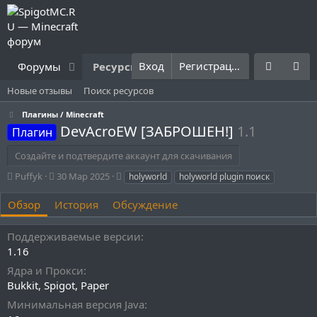
Вход
Регистрация
Форумы
Ресурсы
Что нового?
Правила
Новые отзывы
Поиск ресурсов
Плагины / Minecraft
DevAcroEW [ЗАБРОШЕН!]
1.1
Плагин
Создайте и подтвердите аккаунт для скачивания
А
Д
Т
Puffyk
30 Мар 2025
holyworld
holyworld plugin поиск
в
а
е
т
т
г
Обзор
История
Обсуждение
о
а
и
р
с
Поддерживаемые версии
о
1.16
з
д
Ядра и Прокси
а
Bukkit
Spigot
Paper
н
и
Минимальная версия Java
я