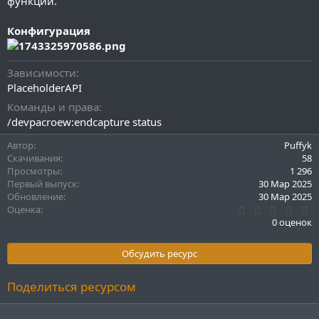
функции.
Конфигурация
Зависимости
PlaceholderAPI
Команды и права
/devpacroew:endcapture status
Автор
Puffyk
Скачивания
58
Просмотры
1 296
Первый выпуск
30 Мар 2025
Обновление
30 Мар 2025
0
Оценка
.
0 оценок
0
0
з
Обсудить ресурс
в
ё
з
Поделиться ресурсом
д