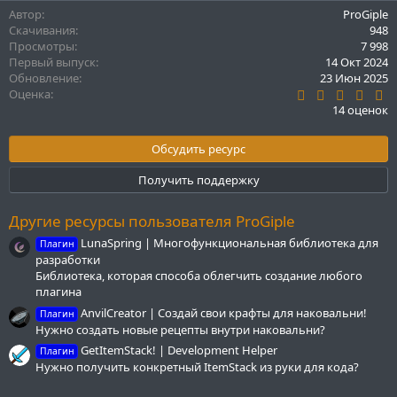
а
Автор
ProGiple
к
Скачивания
948
ц
Просмотры
7 998
и
Первый выпуск
14 Окт 2024
и
Обновление
23 Июн 2025
:
4
Оценка
.
14 оценок
5
7
з
Обсудить ресурс
в
ё
Получить поддержку
з
д
Другие ресурсы пользователя ProGiple
LunaSpring | Многофункциональная библиотека для
Плагин
разработки
Библиотека, которая способа облегчить создание любого
плагина
AnvilCreator | Создай свои крафты для наковальни!
Плагин
Нужно создать новые рецепты внутри наковальни?
GetItemStack! | Development Helper
Плагин
Нужно получить конкретный ItemStack из руки для кода?