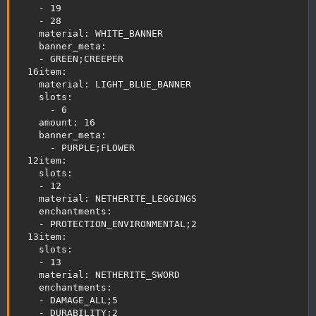
    - 19

    - 28

    material: WHITE_BANNER

    banner_meta:

    - GREEN;CREEPER

  16item:

    material: LIGHT_BLUE_BANNER

    slots:

      - 6

    amount: 16

    banner_meta:

      - PURPLE;FLOWER

  12item:

    slots:

    - 12

    material: NETHERITE_LEGGINGS

    enchantments:

    - PROTECTION_ENVIRONMENTAL;2

  13item:

    slots:

    - 13

    material: NETHERITE_SWORD

    enchantments:

    - DAMAGE_ALL;5

    - DURABILITY;2
