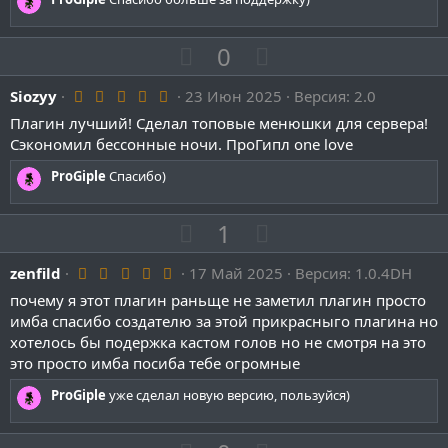
ё
в
в
з
д
н
н
П
Н
0
ы
ы
о
е
й
й
5
Siozyy
23 Июн 2025
з
г
Версия: 2.0
.
г
г
и
а
Плагин лучший! Сделал топовые менюшки для сервера!
0
о
о
0
Сэкономил бессонные ночи. ПроГипл one love
т
т
з
л
л
и
и
в
ProGiple
Спасибо)
о
о
ё
в
в
з
с
с
д
н
н
П
Н
1
ы
ы
о
е
й
й
5
zenfild
17 Май 2025
з
г
Версия: 1.0.4DH
.
г
г
и
а
почему я этот плагин раньще не заметил плагин просто
0
о
о
0
имба спасибо создателю за этой прикрасныго плагина но
т
т
з
л
л
хотелось бы подержка кастом голов но не смотря на это
и
и
в
о
о
ё
это просто имба посиба тебе огромные
в
в
з
с
с
д
н
н
ProGiple
уже сделал новую версию, пользуйся)
ы
ы
й
й