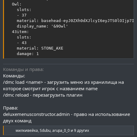
  Owl:

    slots:

    - 37

    material: basehead-eyJ0ZXh0dXJlcyI6eyJTS0lOIjp7In
    display_name: '&9Owl'

  43item:

    slots:

    - 43

    material: STONE_AXE

    damage: 1
Команды и права
Команды:
/dmc load <name> - загрузить меню из хранилища на
которое смотрит игрок с названием name
/dmc reload - перезагрузить плагин
Права:
deluxemenusconstructor.admin - право на использование
двух команд
Р
милкивейка
,
Sdubu
,
arupa_0_0
и 9 других
е