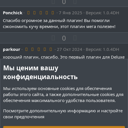
П
Н
0
г
г
о
е
о
о
5
Ponchick
з
7 Янв 2025
г
Версия: 1.0.4DH
.
л
л
и
а
Спасибо огромное за данный плагин! Вы помогли
0
0
о
о
сэкономить кучу времени, этот плагин мега полезен!
т
т
з
с
с
и
и
в
П
Н
0
ё
в
в
з
о
е
д
н
н
5
parkour
27 Окт 2024
з
г
Версия: 1.0.4DH
.
ы
ы
и
а
хороший плагин, спасибо. Это первый плагин для Deluxe
0
й
й
0
Menu для конвертации
т
т
з
Мы ценим вашу
г
г
и
и
в
ProGiple
Спасибо за отзыв!
о
о
ё
конфиденциальность
в
в
з
л
л
д
н
н
П
Н
0
о
о
Мы используем основные
cookies
для обеспечения
ы
ы
о
е
работы этого сайта, а также дополнительные cookies для
с
с
й
й
5
Power
21 Окт 2024
з
г
Версия: 1.0.1
обеспечения максимального удобства пользователя.
.
г
г
и
а
Спасибо, плагин работает. DeluxeMenusConstructor
0
Посмотрите дополнительную информацию и настройте
о
о
0
сильно облегчает настройку DeluxeMenus и прост в
т
т
свои предпочтения
з
л
л
использование
и
и
в
о
о
ё