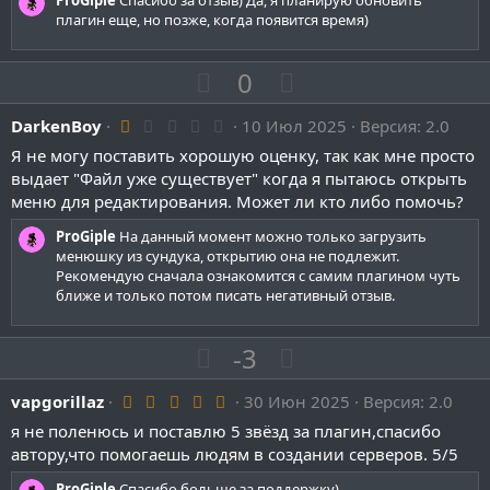
н
н
ProGiple
Спасибо за отзыв) Да, я планирую обновить
о
о
плагин еще, но позже, когда появится время)
ы
ы
с
с
й
й
П
Н
0
г
г
о
е
о
о
1
DarkenBoy
з
10 Июл 2025
г
Версия: 2.0
л
л
.
и
а
Я не могу поставить хорошую оценку, так как мне просто
о
о
0
0
выдает "Файл уже существует" когда я пытаюсь открыть
т
т
с
с
з
меню для редактирования. Может ли кто либо помочь?
и
и
в
ё
в
в
ProGiple
На данный момент можно только загрузить
з
д
менюшку из сундука, открытию она не подлежит.
н
н
Рекомендую сначала ознакомится с самим плагином чуть
ы
ы
ближе и только потом писать негативный отзыв.
й
й
г
г
П
Н
-3
о
о
о
е
л
л
5
vapgorillaz
з
30 Июн 2025
г
Версия: 2.0
о
о
.
и
а
я не поленюсь и поставлю 5 звёзд за плагин,спасибо
0
с
с
0
автору,что помогаешь людям в создании серверов. 5/5
т
т
з
и
и
в
ProGiple
Спасибо больше за поддержку)