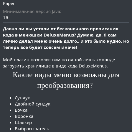
а
Paper
н
и
Минимальная версия Java
я
16
Давно ли вы устали от бесконечного прописания
кода в менюшки DeluxeMenus? Думаю, да. Я сам
лично делал меню очень долго.. и это было нудно. Но
теперь всё будет совсем иначе!
Мой плагин позволит вам по одной лишь команде
загрузить хранилище в виде кода DeluxeMenus.
Какие виды меню возможны для
преобразования?
Сундук
Двойной сундук
Бочка
Воронка
Шалкер
Выбрасыватель