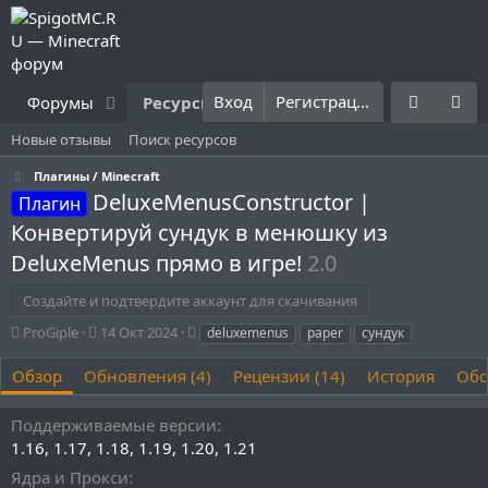
Вход
Регистрация
Форумы
Ресурсы
Что нового?
Правила
Новые отзывы
Поиск ресурсов
Плагины / Minecraft
DeluxeMenusConstructor |
Плагин
Конвертируй сундук в менюшку из
DeluxeMenus прямо в игре!
2.0
Создайте и подтвердите аккаунт для скачивания
А
Д
Т
ProGiple
14 Окт 2024
deluxemenus
paper
сундук
в
а
е
т
т
г
Обзор
Обновления (4)
Рецензии (14)
История
Обс
о
а
и
р
с
Поддерживаемые версии
о
1.16
1.17
1.18
1.19
1.20
1.21
з
д
Ядра и Прокси