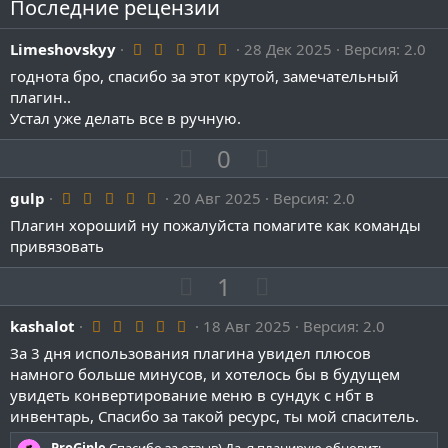
Последние рецензии
5
Limeshovskyy
28 Дек 2025
Версия: 2.0
.
годнота бро, спасибо за этот крутой, замечательный
0
0
плагин..
з
Устал уже делать все в ручную.
в
ё
П
Н
0
з
д
о
е
5
gulp
20 Авг 2025
з
Версия: 2.0
г
.
и
а
Плагин хороший ну пожалуйста помагите как команды
0
0
привязовать
т
т
з
и
и
в
П
Н
1
ё
в
в
з
о
е
д
н
н
5
kashalot
з
18 Авг 2025
г
Версия: 2.0
.
ы
ы
и
а
За 3 дня использования плагина увидел плюсов
0
й
й
0
намного больше минусов, и хотелось бы в будущем
т
т
з
г
г
увидеть конвертирование меню в сундук с нбт в
и
и
в
о
о
ё
инвентарь, Спасибо за такой ресурс, ты мой спаситель.
в
в
з
л
л
д