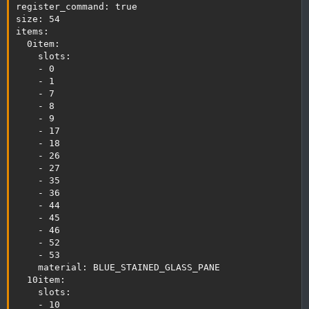
register_command: true

size: 54

items:

  0item:

    slots:

    - 0

    - 1

    - 7

    - 8

    - 9

    - 17

    - 18

    - 26

    - 27

    - 35

    - 36

    - 44

    - 45

    - 46

    - 52

    - 53

    material: BLUE_STAINED_GLASS_PANE

  10item:

    slots:

    - 10
