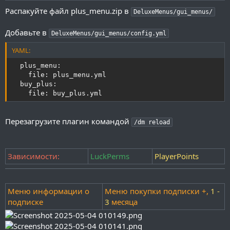
и
Распакуйте файл plus_menu.zip в
DeluxeMenus/gui_menus/
я
Добавьте в
DeluxeMenus/gui_menus/config.yml
YAML:
  plus_menu:

    file: plus_menu.yml

  buy_plus:

    file: buy_plus.yml
Перезагрузите плагин командой
/dm reload
Зависимости:
LuckPerms
PlayerPoints
Меню информации о
Меню покупки подписки +,
1
-
подписке
3
месяца