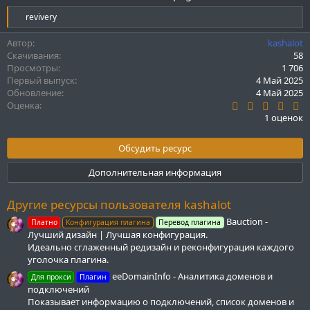
Р
revivery
е
а
Автор
kashalot
к
Скачивания
58
ц
Просмотры
1 706
и
Первый выпуск
4 Май 2025
и
Обновление
4 Май 2025
:
5
Оценка
.
1 оценок
0
0
з
Обсудить ресурс
в
ё
Дополнительная информация
з
д
Другие ресурсы пользователя kashalot
Bauction -
Платно
Конфигурация плагина
Перевод плагина
Лучший дизайн | Лучшая конфигурация.
Идеально сглаженный редизайн и реконфигурация каждого
уголочка плагина.
eeDomainInfo - Аналитика доменов и
Для прокси
Плагин
подключений
Показывает информацию о подключений, список доменов и