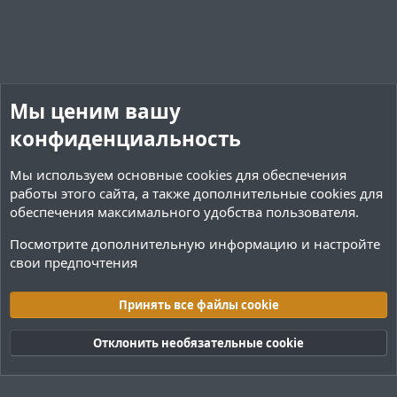
и
и
в
в
н
н
ы
ы
й
й
Мы ценим вашу
г
г
конфиденциальность
о
о
л
л
Мы используем основные
cookies
для обеспечения
о
о
работы этого сайта, а также дополнительные cookies для
с
с
обеспечения максимального удобства пользователя.
Посмотрите дополнительную информацию и настройте
свои предпочтения
Переводы и Конфигурации
Принять все файлы cookie
Cookies
Тёмная (2020)
Русский (RU)
Отклонить необязательные cookie
Обратная связь
Условия и правила
Политика конфиденциальности
Помощь
R
S
S