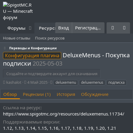
Вход
Регистрация
Форумы
Ресурсы
Что нового?
Правила
Новые отзывы
Поиск ресурсов
Переводы и Конфигурации
DeluxeMenus - Покупка
Конфигурация плагина
подписки
2025-05-03
Создайте и подтвердите аккаунт для скачивания
А
Д
Т
kashalot
4 Май 2025
deluxemenu
deluxemenus
подписка
в
а
е
т
т
г
Обзор
Рецензии (1)
История
Обсуждение
о
а
и
р
с
Ссылка на ресурс
о
https://www.spigotmc.org/resources/deluxemenus.11734/
з
д
Поддерживаемые версии
а
1.12
1.13
1.14
1.15
1.16
1.17
1.18
1.19
1.20
1.21
н