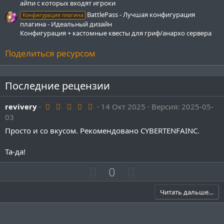
айпи с которых входят игроки
BattlePass - Лучшая конфигурация
Конфигурация плагина
плагина - Идеальный дизайн
Конфигурация + кастомные квесты для гриф/анархо сервера
Поделиться ресурсом
Последние рецензии
5
revivery
14 Окт 2025
Версия: 2025-05-
.
03
0
0
Просто и со вкусом. Рекомендовано CYBERTENFAINC.
з
в
ё
Та-да!
з
д
П
Н
0
о
е
з
г
Читать дальше…
и
а
т
т