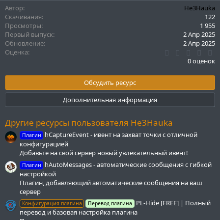
а
Автор
He3Hauka
к
Скачивания
122
ц
Просмотры
1 955
и
Первый выпуск
2 Апр 2025
и
Обновление
2 Апр 2025
:
0
Оценка
.
0 оценок
0
0
з
Обсудить ресурс
в
ё
Дополнительная информация
з
д
Другие ресурсы пользователя He3Hauka
hCaptureEvent - ивент на захват точки с отличной
Плагин
конфигурацией
Добавьте на свой сервер новый увлекательный ивент!
hAutoMessages - автоматические сообщения с гибкой
Плагин
настройкой
Плагин, добавляющий автоматические сообщения на ваш
сервер
PL-Hide [FREE] | Полный
Конфигурация плагина
Перевод плагина
перевод и базовая настройка плагина