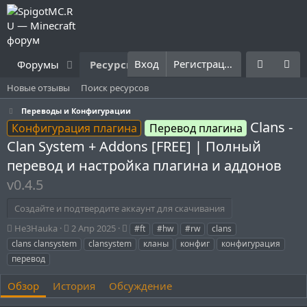
Вход
Регистрация
Форумы
Ресурсы
Что нового?
Правила
Новые отзывы
Поиск ресурсов
Переводы и Конфигурации
Clans -
Конфигурация плагина
Перевод плагина
Clan System + Addons [FREE] | Полный
перевод и настройка плагина и аддонов
v0.4.5
Создайте и подтвердите аккаунт для скачивания
А
Д
Т
He3Hauka
2 Апр 2025
#ft
#hw
#rw
clans
в
а
е
clans clansystem
clansystem
кланы
конфиг
конфигурация
т
т
г
перевод
о
а
и
р
с
Обзор
История
Обсуждение
о
з