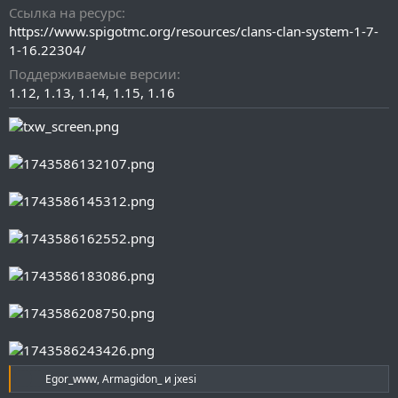
д
Ссылка на ресурс
а
https://www.spigotmc.org/resources/clans-clan-system-1-7-
н
1-16.22304/
и
Поддерживаемые версии
я
1.12
1.13
1.14
1.15
1.16
Р
Egor_www
,
Armagidon_
и
jxesi
е