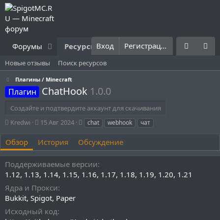
Вход
Регистрация
Форумы
Ресурсы
Что нового?
Правила
Новые отзывы
Поиск ресурсов
Плагины / Minecraft
ChatHook
1.0.0
Плагин
Создайте и подтвердите аккаунт для скачивания
А
Д
Т
Kredwi
15 Авг 2024
chat
webhook
чат
в
а
е
т
т
г
Обзор
История
Обсуждение
о
а
и
р
с
Поддерживаемые версии
о
1.12
1.13
1.14
1.15
1.16
1.17
1.18
1.19
1.20
1.21
з
д
Ядра и Прокси
а
Bukkit
Spigot
Paper
н
и
Исходный код
я