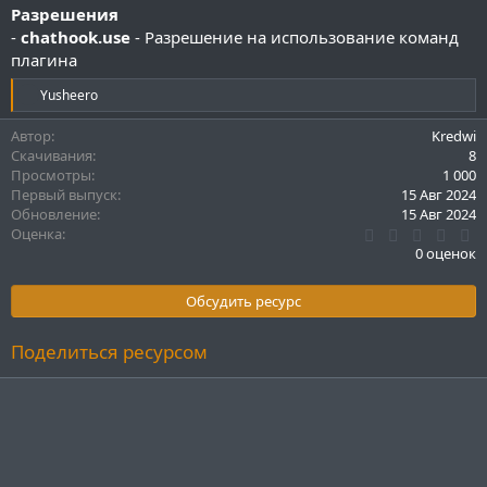
Разрешения
-
chathook.use
- Разрешение на использование команд
плагина
Р
Yusheero
е
а
Автор
Kredwi
к
Скачивания
8
ц
Просмотры
1 000
и
Первый выпуск
15 Авг 2024
и
Обновление
15 Авг 2024
:
0
Оценка
.
0 оценок
0
0
з
Обсудить ресурс
в
ё
з
Поделиться ресурсом
д