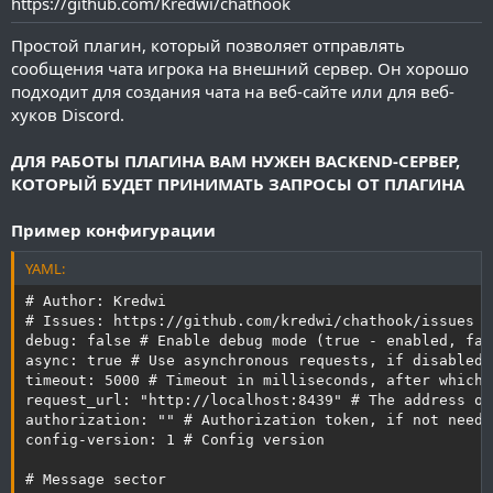
https://github.com/Kredwi/chathook
Простой плагин, который позволяет отправлять
сообщения чата игрока на внешний сервер. Он хорошо
подходит для создания чата на веб-сайте или для веб-
хуков Discord.
ДЛЯ РАБОТЫ ПЛАГИНА ВАМ НУЖЕН BACKEND-СЕРВЕР,
КОТОРЫЙ БУДЕТ ПРИНИМАТЬ ЗАПРОСЫ ОТ ПЛАГИНА
Пример конфигурации
YAML:
# Author: Kredwi

# Issues: https://github.com/kredwi/chathook/issues

debug: false # Enable debug mode (true - enabled, fal
async: true # Use asynchronous requests, if disabled,
timeout: 5000 # Timeout in milliseconds, after which 
request_url: "http://localhost:8439" # The address of
authorization: "" # Authorization token, if not neede
config-version: 1 # Config version

# Message sector
