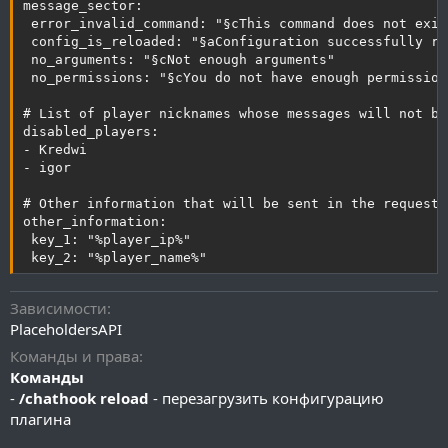
message_sector:

 error_invalid_command: "§cThis command does not exist
 config_is_reloaded: "§aConfiguration successfully rel
 no_arguments: "§cNot enough arguments"

 no_permissions: "§cYou do not have enough permissions
# List of player nicknames whose messages will not be
disabled_players:

- Kredwi

- igor

# Other information that will be sent in the request

other_information:

 key_1: "%player_ip%"

 key_2: "%player_name%"
Зависимости
PlaceholdersAPI
Команды и права
Команды
-
/chathook reload
- перезагрузить конфигурацию
плагина