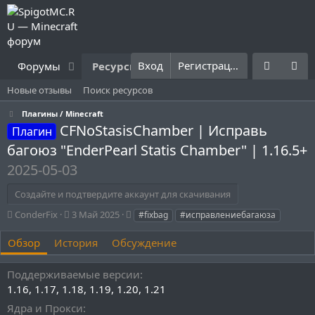
Вход
Регистрация
Форумы
Ресурсы
Что нового?
Правила
Новые отзывы
Поиск ресурсов
Плагины / Minecraft
CFNoStasisChamber | Исправь
Плагин
багоюз "EnderPearl Statis Chamber" | 1.16.5+
2025-05-03
Создайте и подтвердите аккаунт для скачивания
А
Д
Т
ConderFix
3 Май 2025
#fixbag
#исправлениебагаюза
в
а
е
т
т
г
Обзор
История
Обсуждение
о
а
и
р
с
Поддерживаемые версии
о
1.16
1.17
1.18
1.19
1.20
1.21
з
д
Ядра и Прокси