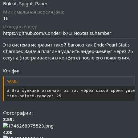
а
Bukkit
Spigot
Paper
н
и
Минимальная версия Java
я
16
Исходный код
https://github.com/ConderFix/CFNoStasisChamber
Эта система исправит такой багоюз как EnderPearl Statis
Chamber. Задача плагина удалить эндер-жемчуг через 25
секунд (настраивается в конфиге) после его появления.
Конфиг:
YAML:
# Эта функция отвечает за то, через какое время удали
time-before-remove: 25
Фотографии:
3:59:
4:00