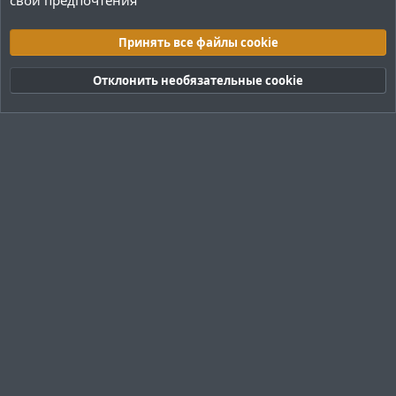
свои предпочтения
Плагины / Minecraft
Принять все файлы cookie
Cookies
Тёмная (2020)
Русский (RU)
Отклонить необязательные cookie
Обратная связь
Условия и правила
Политика конфиденциальности
Помощь
R
S
S