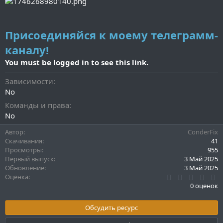
Присоединяйся к моему телеграмм-
каналу!
You must be logged in to see this link.
Зависимости
No
Команды и права
No
Автор
ConderFix
Скачивания
41
Просмотры
955
Первый выпуск
3 Май 2025
Обновление
3 Май 2025
0
Оценка
.
0 оценок
0
0
з
Обсудить ресурс
в
ё