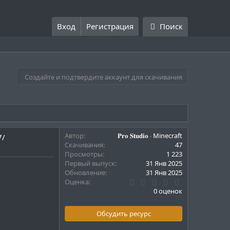
Вход
Регистрация
Поиск
Создайте и подтвердите аккаунт для скачивания
Автор
𝐏𝐫𝐨 𝐒𝐭𝐮𝐝𝐢𝐨 ⋅ Minecraft
7/
Скачивания
47
Просмотры
1 223
Первый выпуск
31 Янв 2025
Обновление
31 Янв 2025
0
Оценка
.
0 оценок
0
0
з
Обсудить ресурс
в
ё