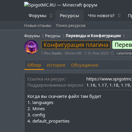
Форумы
Ресурсы
Что нового?
П
Новые отзывы
Поиск ресурсов
Форумы
Ресурсы
Переводы и Конфигурации
Конфигурация плагина
Перев
А
Д
Т
𝐏𝐫𝐨 𝐒𝐭𝐮𝐝𝐢𝐨 ⋅ Minecraft
31 Янв 2025
catamine
в
а
е
т
т
г
Обзор
История
Обсуждение
о
а
и
р
с
Ссылка на ресурс
https://www.spigotmc
о
Поддерживаемые версии
1.16
з
1.17
1.18
1.19
д
а
Когда вы скачаете файл там будет
н
1. languages
и
2. Mines
я
3. config
4. default_properties