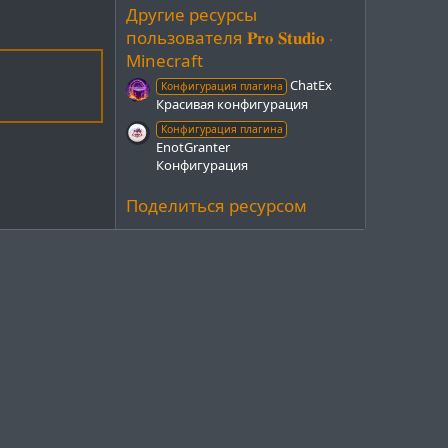
з
Другие ресурсы
д
пользователя 𝐏𝐫𝐨 𝐒𝐭𝐮𝐝𝐢𝐨 ⋅
Minecraft
ChatEx
Конфигурация плагина
Красивая конфигурация
Конфигурация плагина
EnotGranter
Конфигурация
Поделиться ресурсом