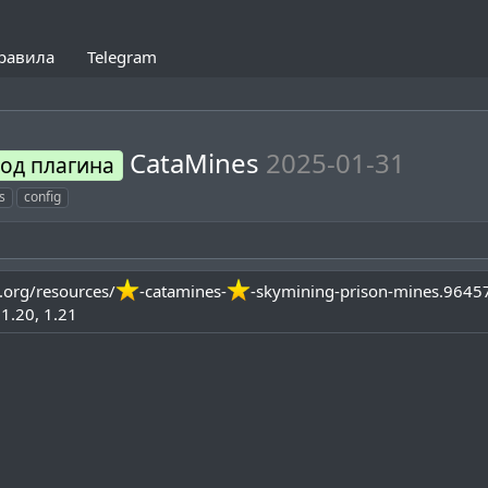
равила
Telegram
CataMines
2025-01-31
од плагина
s
config
.org/resources/
-catamines-
-skymining-prison-mines.9645
1.20
1.21