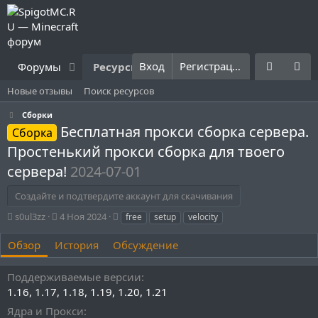
Вход
Регистрация
Форумы
Ресурсы
Что нового?
Правила
Новые отзывы
Поиск ресурсов
Сборки
Бесплатная прокси сборка сервера.
Сборка
Простенький прокси сборка для твоего
сервера!
2024-07-01
Создайте и подтвердите аккаунт для скачивания
А
Д
Т
s0ul3zz
4 Ноя 2024
free
setup
velocity
в
а
е
т
т
г
Обзор
История
Обсуждение
о
а
и
р
с
Поддерживаемые версии
о
1.16
1.17
1.18
1.19
1.20
1.21
з
д
Ядра и Прокси