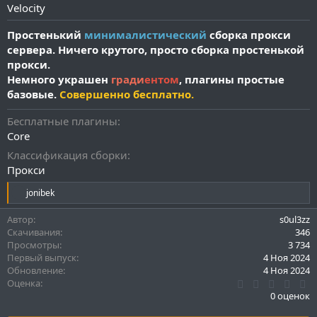
а
Velocity
н
и
Простенький
минималистический
сборка прокси
я
сервера. Ничего крутого, просто сборка простенькой
прокси.
Немного украшен
гради
ентом
, плагины простые
базовые.
Совершенно бесплатно.
Бесплатные плагины
Core
Классификация сборки
Прокси
Р
jonibek
е
а
Автор
s0ul3zz
к
Скачивания
346
ц
Просмотры
3 734
и
Первый выпуск
4 Ноя 2024
и
Обновление
4 Ноя 2024
:
0
Оценка
.
0 оценок
0
0