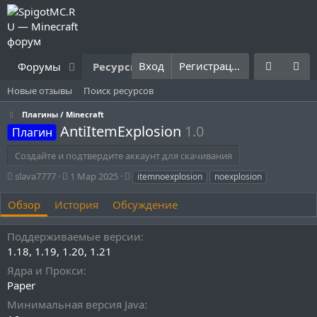
Вход
Регистрация
Форумы
Ресурсы
Что нового?
Правила
Новые отзывы
Поиск ресурсов
Плагины / Minecraft
AntiItemExplosion
1.0
Плагин
Создайте и подтвердите аккаунт для скачивания
А
Д
Т
slava7777
1 Мар 2025
itemnoexplosion
noexplosion
в
а
е
т
т
г
Обзор
История
Обсуждение
о
а
и
р
с
Поддерживаемые версии
о
1.18
1.19
1.20
1.21
з
д
Ядра и Прокси
а
Paper
н
и
Минимальная версия Java
я