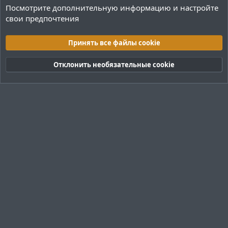
Посмотрите дополнительную информацию и настройте
свои предпочтения
Плагины / Minecraft
Принять все файлы cookie
Cookies
Тёмная (2020)
Русский (RU)
Отклонить необязательные cookie
Обратная связь
Условия и правила
Политика конфиденциальности
Помощь
R
S
S