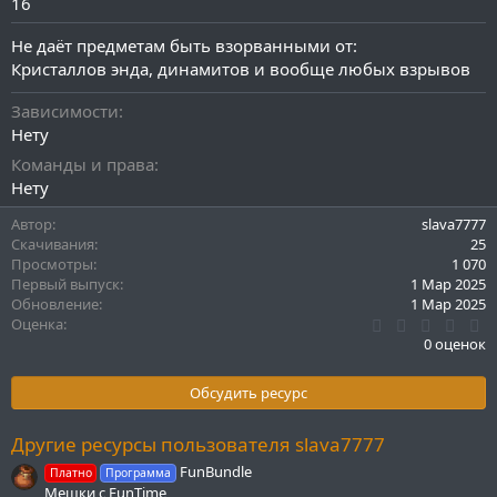
16
Не даёт предметам быть взорванными от:
Кристаллов энда, динамитов и вообще любых взрывов
Зависимости
Нету
Команды и права
Нету
Автор
slava7777
Скачивания
25
Просмотры
1 070
Первый выпуск
1 Мар 2025
Обновление
1 Мар 2025
0
Оценка
.
0 оценок
0
0
з
Обсудить ресурс
в
ё
з
Другие ресурсы пользователя slava7777
д
FunBundle
Платно
Программа
Мешки с FunTime