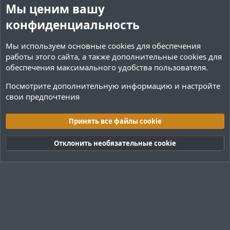
й
й
Мы ценим вашу
г
г
конфиденциальность
о
о
л
л
Мы используем основные
cookies
для обеспечения
о
о
работы этого сайта, а также дополнительные cookies для
с
с
обеспечения максимального удобства пользователя.
Посмотрите дополнительную информацию и настройте
свои предпочтения
Переводы и Конфигурации
Принять все файлы cookie
Cookies
Тёмная (2020)
Русский (RU)
Отклонить необязательные cookie
Обратная связь
Условия и правила
Политика конфиденциальности
Помощь
R
S
S