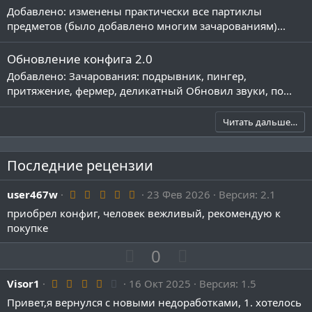
Добавлено: изменены практически все партиклы
предметов (было добавлено многим зачарованиям)...
Обновление конфига 2.0
Добавлено: Зачарования: подрывник, пингер,
притяжение, фермер, деликатный Обновил звуки, по...
Читать дальше…
Последние рецензии
5
user467w
23 Фев 2026
Версия: 2.1
.
приобрел конфиг, человек вежливый, рекомендую к
0
0
покупке
з
в
П
Н
0
ё
з
о
е
д
4
Visor1
16 Окт 2025
з
г
Версия: 1.5
.
и
а
Привет,я вернулся с новыми недоработками, 1. хотелось
0