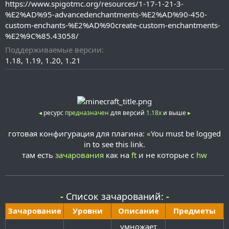
а
https://www.spigotmc.org/resources/1-17-1-21-3-
н
%E2%AD%95-advancedenchantments-%E2%AD%90-450-
и
custom-enchants-%E2%AD%90create-custom-enchantments-
я
%E2%9C%85.43058/
Поддерживаемые версии
1.18
1.19
1.20
1.21
◂
ресурс
предназначен
для версий
1.18x
и выше
▸
готовая конфигурация для плагина:
«
You must be logged
in to see this link.
там есть
зачарования
как на
ft
и не которые с
hw
-
Список зачарований:
-
Зачарование​
Уровни​
Описание​
Предметы​
умножает