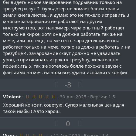
0
бы видеть новое зачарование подрывник только на
т
т
з
трезубец и лук 2. бульдозер не ломает блоки травы
и
и
в
ё
земли снега листвы, я думаю это не тяжело исправить 3.
в
в
з
многие зачарования не работают на других
д
н
н
инструментов, вот например, чара опытный работает
ы
ы
только на кирке, хотя она должна работать так же на
й
й
мече, или вот еще, на меч есть чара детекция и она
г
г
работает только на мече, хотя она должна работать и на
трезубце 4. зачарование скаут должно не удваивать
о
о
урон, а притягивать игрока к трезубцу, желательно
л
л
пофиксить 5. так же хотелось болле похожие звуки с
о
о
фантайма на меч. на этом все, удачи исправить конфиг
с
с
П
Н
-3
о
е
5
V2olent
30 Авг 2025
з
г
Версия: 1.5
.
и
а
Хороший конфиг, советую. Супер маленькая цена для
0
0
такой имбы ! Авто харош.
т
т
з
и
и
в
П
Н
0
ё
в
в
з
о
е
д
н
н
4
Visor
12 Авг 2025
Версия: 1.4