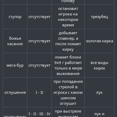
голову​
остановит
игрока на
ступор​
отсутствует​
трезубец​
некоторое
время​
добывает
божье
спавнер, а
отсутствует​
золотая кирка​
касание​
после ломает
кирку​
ломает блоки
9x9 / работает
все виды
мега-бур​
отсутствует​
только в мире
кирок​
выживания​
при попадание
стрелой в
оглушение​
I - II​
игрока с каким
лук​
шансом
оглушит​
при выстреле
I - II - III - IV
лук и
подрывник​
выпускает