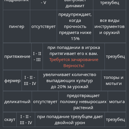
- V​
трезубец​
динамит​
предупреждает,
когда
все виды
пингер​
отсутствует​
прочность
инструментов
предмета ниже
и оружий​
15%​
при попадании в игрока
I - II
притягивает его к вам.
притяжение​
трезубец​
- III​
Требуется зачарование
Верность!
увеличивает количество
I - II -
топоры и
фермер​
выпадающих культур
III - IV​
мотыги​
до 20% за урожай​
предотвращает
деликатный​
отсутствует​
поломку невыросших
мотыга​
растений​
I - II -
при попадание трезубцем дает
скаут​
трезубец​
III - IV​
двойной урон​