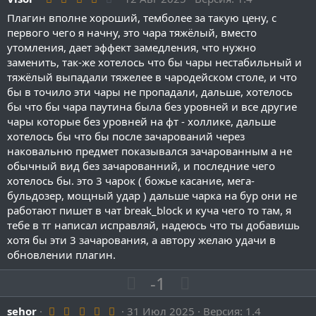
з
г
.
ы
ы
и
а
Плагин вполне хороший, темболее за такую цену, с
0
й
й
0
первого чего я начну, это чара тяжёлый, вместо
т
т
з
г
г
утомления, дает эффект замедления, что нужно
и
и
в
о
о
ё
заменить, так-же хотелось что бы чары нестабильный и
в
в
з
тяжёлый выпадали тяжелее в чародейском столе, и что
л
л
д
н
н
бы в точило эти чары не пропадали, дальше, хотелось
о
о
ы
ы
бы что бы чара паутина была без уровней и все другие
с
с
й
й
чары которые без уровней на фт - холлике, дальше
г
г
хотелось бы что бы после зачарований через
наковальню предмет показывался зачарованным а не
о
о
обычный вид без зачарованний, и последние чего
л
л
хотелось бы. это 3 чарок ( божье касание, мега-
о
о
бульдозер, мощный удар ) дальше чарка на бур они не
с
с
работают пишет в чат break_block и куча чего то там, я
тебе в тг написал исправляй, надеюсь что ты добавишь
хотя бы эти 3 зачарования, а автору желаю удачи в
обновлении плагин.
П
Н
-1
о
е
5
sehor
31 Июл 2025
з
г
Версия: 1.4