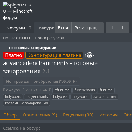
Вход
Регистрация
Форумы
Ресурсы
Что нового?
Правила
Новые отзывы
Поиск ресурсов
Переводы и Конфигурации
‹🥝›
Платно
Конфигурация плагина
advancedenchantments - готовые
зачарования
2.1
Нет прав для приобретения ("99.99" ₽)
А
Д
Т
qweyns
27 Окт 2024
#funtime
funenchants
funtime
в
а
е
holyboers
holyenchants
holypass
holyworld
зачарования
т
т
г
кастомные зачарования
о
а
и
р
с
Обзор
Обновления (9)
Рецензии (30)
История
Обс
о
з
д
Ссылка на ресурс