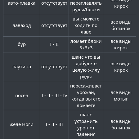
авто-плавка​
отсутствует​
переплавлять
кирок​
руды/блоки​
вы сможете
все виды
лаваход​
отсутствует​
ходить по
ботинок​
лаве​
ломает блоки
все виды
бур​
I - II​
3х3x3​
кирок​
шанс что вы
добудете
все виды
паутина​
отсутствует​
целую жилу
кирок​
руды​
пересаживает
урожай,
все виды
посев​
I - II - III - IV​
когда вы его
мотыг​
ломаете​
шанс
устранить
все виды
желе Ноги​
I - II - III​
урон от
ботинок​
падения​