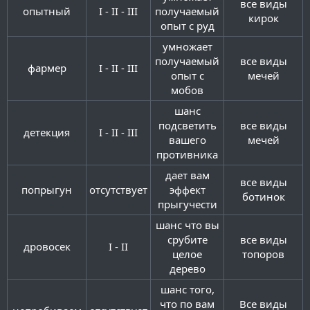
все виды
опытный​
I - II - III​
получаемый
кирок​
опыт с руд​
умножает
получаемый
все виды
фармер​
I - II - III​
опыт с
мечей​
мобов​
шанс
подсветить
все виды
детекция​
I - II - III​
вашего
мечей​
противника​
дает вам
все виды
попрыгун​
отсутствует​
эффект
ботинок​
прыгучести​
шанс что вы
срубите
все виды
дровосек​
I - II​
целое
топоров​
дерево​
шанс того,
что по вам
Все виды