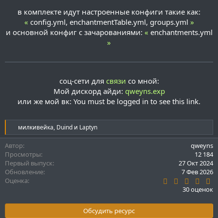
в комплекте идут настроенные конфиги такие как:
«
config.yml, enchantmentTable.yml, groups.yml
»
и основной конфиг с зачарованиями:
«
enchantments.yml
»
соц-сети для
связи
со мной:
Мой дискорд айди:
qweyns.exp
или же мой вк:
You must be logged in to see this link.
Р
милкивейка
,
Duind
и
Laptyn
е
а
Автор
qweyns
к
Просмотры
12 184
ц
Первый выпуск
27 Окт 2024
и
Обновление
7 Фев 2026
и
4
Оценка
:
.
30 оценок
9
3
з
Обсудить ресурс
в