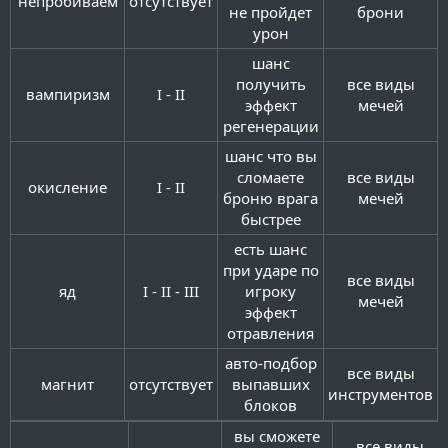
непробиваем​
отсутствует​
не пройдет
брони​
урон​
шанс
получить
все виды
вампиризм​
I - II​
эффект
мечей​
регенерации​
шанс что вы
сломаете
все виды
окисление​
I - II​
броню врага
мечей​
быстрее​
есть шанс
при ударе по
все виды
яд​
I - II - III​
игроку
мечей​
эффект
отравления​
авто-подбор
все виды
магнит​
отсутствует​
выпавших
инструментов​
блоков​
вы сможете
все виды