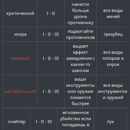
нанести
больше
все виды
критический​
I - II​
урона
мечей​
противнику​
поджигайте
искра​
I - II - III​
трезубец​
противников​
выдает
эффект
все виды
тяжелый
I - II - III​
замедления с
топоров и
каким-то
кирок​
шансом​
ваши
инструменты
все виды
нестабильный
I - II - III​
или оружие
инструментов
ломаются
и оружий​
быстрее​
мгновенное
убийство если
снайпер​
I - II - III​
лук​
попадаешь в