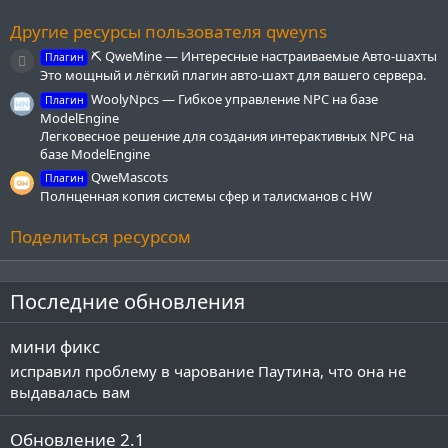
ё
з
Другие ресурсы пользователя qweyns
д
⛏ QweMine — Интересные настраиваемые Авто-шахты
Плагин
Иконка ресурса
Это мощный и лёгкий плагин авто-шахт для вашего сервера.
WoolyNpcs — Гибкое управление NPC на базе
Плагин
ModelEngine
Легковесное решение для создания интерактивных NPC на
базе ModelEngine
QweMascots
Плагин
Полнценная копия системы сфер и талисманов с HW
Поделиться ресурсом
Последние обновления
мини фикс
исправил проблему в чарование Паутина, что она не
выдавалась вам
Обновление 2.1