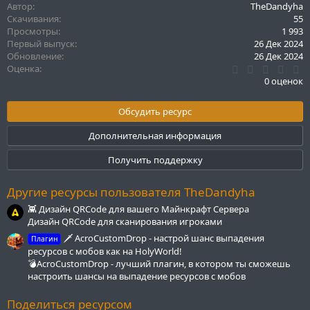
а
Автор
TheDandyha
к
Скачивания
55
ц
Просмотры
1 993
и
Первый выпуск
26 Дек 2024
и
Обновление
26 Дек 2024
:
0
Оценка
.
0 оценок
0
0
з
Обсудить ресурс
в
ё
Дополнительная информация
з
д
Получить поддержку
Другие ресурсы пользователя TheDandyha
👾 Дизайн QRCode для вашего Майнкрафт Сервера
Дизайн QRCode для сканирования игроками
🗡️ AcroCustomDrop - настрой шанс выпадения
Плагин
ресурсов с мобов как на HolyWorld!
💣AcroCustomDrop - лучший плагин, в котором ты сможешь
настроить шансы на выпадение ресурсов с мобов
Поделиться ресурсом