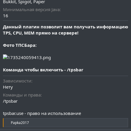
Bukkit
Spigot
Paper
и
я
Минимальная версия Java
16
Данный плагин позволит вам получать информацию
TPS, CPU, MEM прямо на сервере!
Фото ТПСБара:
Команда чтобы включить - /tpsbar
Зависимости
Нету
Команды и права
/tpsbar
tpsbar.use - право на использование
Р
Papka2017
е