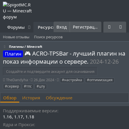
Вход
Регистрация
Форумы
Ресурсы
Что нового?
Правила
Новые отзывы
Поиск ресурсов
Плагины / Minecraft
🎮 ACRO-TPSBar - лучший плагин на
Плагин
показ информации о сервере.
2024-12-26
Создайте и подтвердите аккаунт для скачивания
А
Д
Т
TheDandyha
26 Дек 2024
#настройка
#оптимизация
в
а
е
#сервер
#тпс
#цпу
т
т
г
о
а
и
Обзор
История
Обсуждение
р
с
о
Поддерживаемые версии
з
д
1.16
1.17
1.18
а
Ядра и Прокси
н