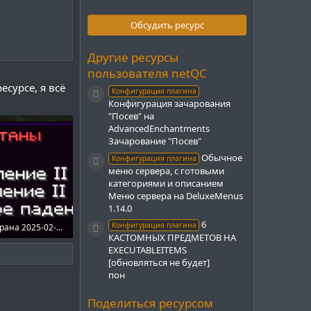
0
0
з
Обсудить ресурс
в
ё
з
Другие ресурсы
д
пользователя netQC
сурсе, я всё
Конфигурация плагина
Иконка ресурса
Конфигурация зачарования
"Посев" на
AdvancedEnchantments
Зачарование "Посев"
Обычное
Конфигурация плагина
Иконка ресурса
меню сервера, с готовыми
категориями и описанием
Меню сервера на DeluxeMenus
1.14.0
6
Конфигурация плагина
Снимок экрана 2025-02-24 133407.png
Иконка ресурса
КАСТОМНЫХ ПРЕДМЕТОВ НА
Просмотры: 483
EXECUTABLEITEMS
[обновляться не будет]
пон
Поделиться ресурсом