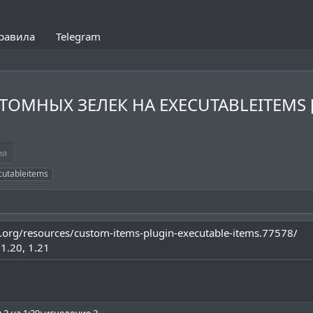
равила
Telegram
СТОМНЫХ ЗЕЛЕК НА EXECUTABLEITEMS [
ия
cutableitems
.org/resources/custom-items-plugin-executable-items.77578/
1.20
1.21
 2 на 1:30; исцеление 3