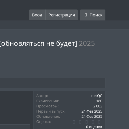
Вход
Регистрация
Поиск
обновляться не будет]
2025-
Автор
netQC
Скачивания
180
Просмотры
2 003
Первый выпуск
24 Фев 2025
Обновление
24 Фев 2025
0
Оценка
.
0 оценок