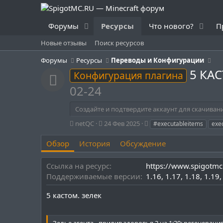
Форумы
Ресурсы
Что нового?
П
Новые отзывы
Поиск ресурсов
Форумы
Ресурсы
Переводы и Конфигурации
5 КА
Конфигурация плагина
Иконка ресурса
02-24
Создайте и подтвердите аккаунт для скачиван
А
Д
Т
netQC
24 Фев 2025
#executableitems
exe
в
а
е
т
т
г
Обзор
История
Обсуждение
о
а
и
р
с
Ссылка на ресурс
https://www.spigotmc
о
Поддерживаемые версии
1.16
1.17
1.18
1.19
з
д
5 кастом. зелек
а
н
и
я
Зелье агента - прилив здоровья 2 на 1:30; регенерация