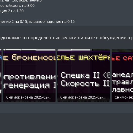
нестойкость на 8:00
ция 2 на 1:30
ление 2 на 0:15; плавное падение на 0:15
адо какие-то определённые зельки пишите в обсуждение о ре
Снимок экрана 2025-02-24 133350.png
Снимок экрана 2025-02-24 133359.png
10.5 KB · Просмотры: 449
11.7 KB · Просмотры: 435
20.3 KB · 