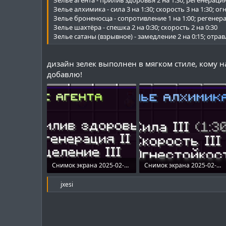
Зелье алхимика - сила 3 на 1:30; скорость 3 на 1:30; ог
Зелье броненосца - сопротивление 1 на 1:00; регенера
Зелье шахтёра - спешка 2 на 0:30; скорость 2 на 0:30
Зелье сатаны (взрывное) - замедление 2 на 0:15; отрав
дизайн зелек выполнен в мягком стиле, кому н
добавлю!
Снимок экрана 2025-02-24 133314.png
Снимок экрана 2025-02-24 133341.png
5.7 KB · Просмотры: 496
6.8 KB · Просмотры: 486
Р
jxesi
е
а
к
ц
и