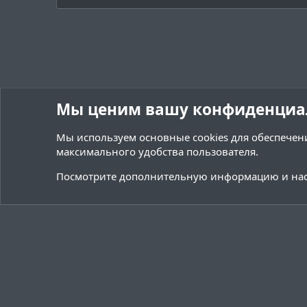
и
:
Мы ценим вашу конфиденциа
Мы используем основные
cookies
для обеспечени
максимального удобства пользователя.
Форумы
Ресурсы
Переводы и Конфигурации
Посмотрите дополнительную информацию и нас
Cookies
Тёмная (2020)
Русский (RU)